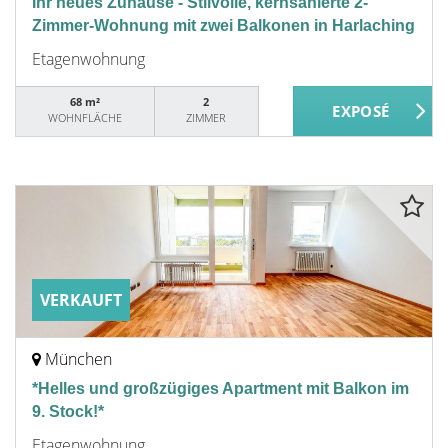
Ihr neues Zuhause - Stilvolle, kernsanierte 2-
Zimmer-Wohnung mit zwei Balkonen in Harlaching
Etagenwohnung
68 m²
2
WOHNFLÄCHE
ZIMMER
VERKAUFT
München
*Helles und großzügiges Apartment mit Balkon im
9. Stock!*
Etagenwohnung