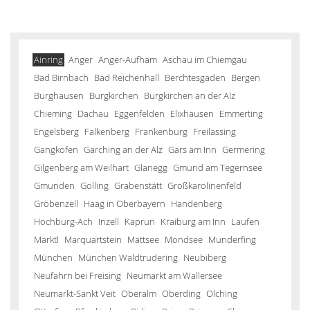
Ainring
Anger
Anger-Aufham
Aschau im Chiemgau
Bad Birnbach
Bad Reichenhall
Berchtesgaden
Bergen
Burghausen
Burgkirchen
Burgkirchen an der Alz
Chieming
Dachau
Eggenfelden
Elixhausen
Emmerting
Engelsberg
Falkenberg
Frankenburg
Freilassing
Gangkofen
Garching an der Alz
Gars am Inn
Germering
Gilgenberg am Weilhart
Glanegg
Gmund am Tegernsee
Gmunden
Golling
Grabenstätt
Großkarolinenfeld
Gröbenzell
Haag in Oberbayern
Handenberg
Hochburg-Ach
Inzell
Kaprun
Kraiburg am Inn
Laufen
Marktl
Marquartstein
Mattsee
Mondsee
Munderfing
München
München Waldtrudering
Neubiberg
Neufahrn bei Freising
Neumarkt am Wallersee
Neumarkt-Sankt Veit
Oberalm
Oberding
Olching