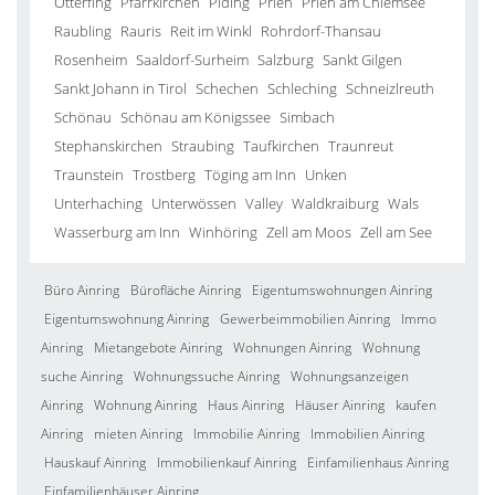
Otterfing
Pfarrkirchen
Piding
Prien
Prien am Chiemsee
Raubling
Rauris
Reit im Winkl
Rohrdorf-Thansau
Rosenheim
Saaldorf-Surheim
Salzburg
Sankt Gilgen
Sankt Johann in Tirol
Schechen
Schleching
Schneizlreuth
Schönau
Schönau am Königssee
Simbach
Stephanskirchen
Straubing
Taufkirchen
Traunreut
Traunstein
Trostberg
Töging am Inn
Unken
Unterhaching
Unterwössen
Valley
Waldkraiburg
Wals
Wasserburg am Inn
Winhöring
Zell am Moos
Zell am See
Büro Ainring
Bürofläche Ainring
Eigentumswohnungen Ainring
Eigentumswohnung Ainring
Gewerbeimmobilien Ainring
Immo
Ainring
Mietangebote Ainring
Wohnungen Ainring
Wohnung
suche Ainring
Wohnungssuche Ainring
Wohnungsanzeigen
Ainring
Wohnung Ainring
Haus Ainring
Häuser Ainring
kaufen
Ainring
mieten Ainring
Immobilie Ainring
Immobilien Ainring
Hauskauf Ainring
Immobilienkauf Ainring
Einfamilienhaus Ainring
Einfamilienhäuser Ainring