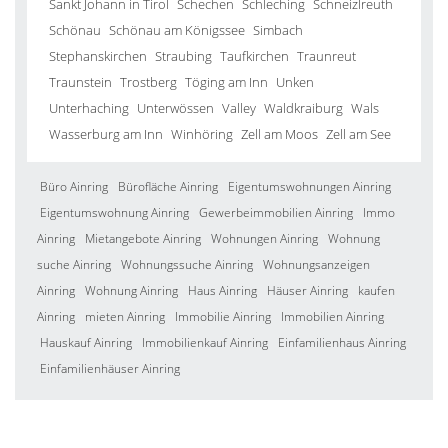
Sankt Johann in Tirol
Schechen
Schleching
Schneizlreuth
Schönau
Schönau am Königssee
Simbach
Stephanskirchen
Straubing
Taufkirchen
Traunreut
Traunstein
Trostberg
Töging am Inn
Unken
Unterhaching
Unterwössen
Valley
Waldkraiburg
Wals
Wasserburg am Inn
Winhöring
Zell am Moos
Zell am See
Büro Ainring
Bürofläche Ainring
Eigentumswohnungen Ainring
Eigentumswohnung Ainring
Gewerbeimmobilien Ainring
Immo
Ainring
Mietangebote Ainring
Wohnungen Ainring
Wohnung
suche Ainring
Wohnungssuche Ainring
Wohnungsanzeigen
Ainring
Wohnung Ainring
Haus Ainring
Häuser Ainring
kaufen
Ainring
mieten Ainring
Immobilie Ainring
Immobilien Ainring
Hauskauf Ainring
Immobilienkauf Ainring
Einfamilienhaus Ainring
Einfamilienhäuser Ainring