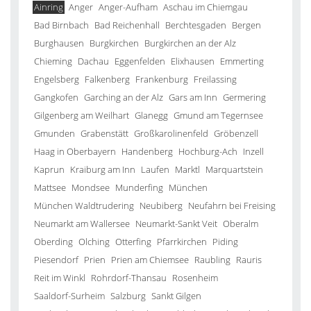
Ainring
Anger
Anger-Aufham
Aschau im Chiemgau
Bad Birnbach
Bad Reichenhall
Berchtesgaden
Bergen
Burghausen
Burgkirchen
Burgkirchen an der Alz
Chieming
Dachau
Eggenfelden
Elixhausen
Emmerting
Engelsberg
Falkenberg
Frankenburg
Freilassing
Gangkofen
Garching an der Alz
Gars am Inn
Germering
Gilgenberg am Weilhart
Glanegg
Gmund am Tegernsee
Gmunden
Grabenstätt
Großkarolinenfeld
Gröbenzell
Haag in Oberbayern
Handenberg
Hochburg-Ach
Inzell
Kaprun
Kraiburg am Inn
Laufen
Marktl
Marquartstein
Mattsee
Mondsee
Munderfing
München
München Waldtrudering
Neubiberg
Neufahrn bei Freising
Neumarkt am Wallersee
Neumarkt-Sankt Veit
Oberalm
Oberding
Olching
Otterfing
Pfarrkirchen
Piding
Piesendorf
Prien
Prien am Chiemsee
Raubling
Rauris
Reit im Winkl
Rohrdorf-Thansau
Rosenheim
Saaldorf-Surheim
Salzburg
Sankt Gilgen