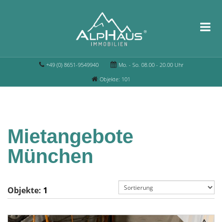
+49 (0) 8651-9549940
Mo. - So. 08.00 - 20.00 Uhr
Objekte: 101
Mietangebote
München
Objekte:
1