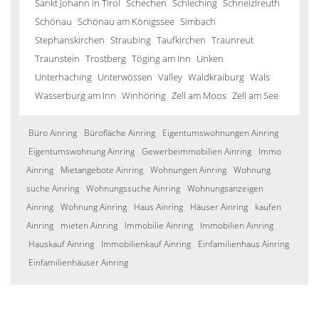
Sankt Johann in Tirol
Schechen
Schleching
Schneizlreuth
Schönau
Schönau am Königssee
Simbach
Stephanskirchen
Straubing
Taufkirchen
Traunreut
Traunstein
Trostberg
Töging am Inn
Unken
Unterhaching
Unterwössen
Valley
Waldkraiburg
Wals
Wasserburg am Inn
Winhöring
Zell am Moos
Zell am See
Büro Ainring
Bürofläche Ainring
Eigentumswohnungen Ainring
Eigentumswohnung Ainring
Gewerbeimmobilien Ainring
Immo
Ainring
Mietangebote Ainring
Wohnungen Ainring
Wohnung
suche Ainring
Wohnungssuche Ainring
Wohnungsanzeigen
Ainring
Wohnung Ainring
Haus Ainring
Häuser Ainring
kaufen
Ainring
mieten Ainring
Immobilie Ainring
Immobilien Ainring
Hauskauf Ainring
Immobilienkauf Ainring
Einfamilienhaus Ainring
Einfamilienhäuser Ainring