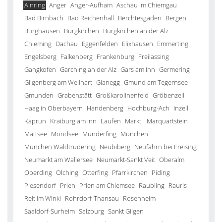
Ainring
Anger
Anger-Aufham
Aschau im Chiemgau
Bad Birnbach
Bad Reichenhall
Berchtesgaden
Bergen
Burghausen
Burgkirchen
Burgkirchen an der Alz
Chieming
Dachau
Eggenfelden
Elixhausen
Emmerting
Engelsberg
Falkenberg
Frankenburg
Freilassing
Gangkofen
Garching an der Alz
Gars am Inn
Germering
Gilgenberg am Weilhart
Glanegg
Gmund am Tegernsee
Gmunden
Grabenstätt
Großkarolinenfeld
Gröbenzell
Haag in Oberbayern
Handenberg
Hochburg-Ach
Inzell
Kaprun
Kraiburg am Inn
Laufen
Marktl
Marquartstein
Mattsee
Mondsee
Munderfing
München
München Waldtrudering
Neubiberg
Neufahrn bei Freising
Neumarkt am Wallersee
Neumarkt-Sankt Veit
Oberalm
Oberding
Olching
Otterfing
Pfarrkirchen
Piding
Piesendorf
Prien
Prien am Chiemsee
Raubling
Rauris
Reit im Winkl
Rohrdorf-Thansau
Rosenheim
Saaldorf-Surheim
Salzburg
Sankt Gilgen