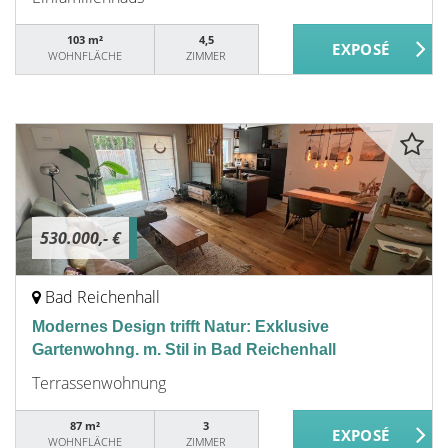
103 m²
4,5
WOHNFLÄCHE
ZIMMER
530.000,- €
Bad Reichenhall
Modernes Design trifft Natur: Exklusive
Gartenwohng. m. Stil in Bad Reichenhall
Terrassenwohnung
87 m²
3
WOHNFLÄCHE
ZIMMER