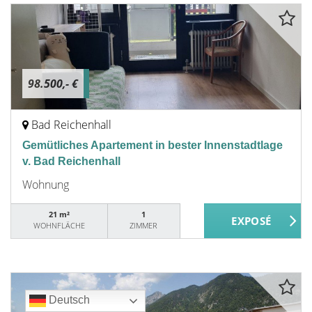
98.500,- €
Bad Reichenhall
Gemütliches Apartement in bester Innenstadtlage
v. Bad Reichenhall
Wohnung
21 m²
1
WOHNFLÄCHE
ZIMMER
Deutsch
Deutsch
Deutsch
Deutsch