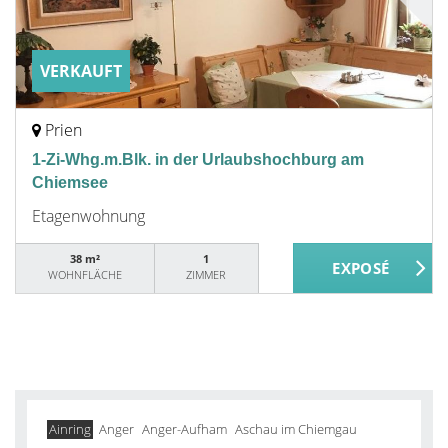
VERKAUFT
Prien
1-Zi-Whg.m.Blk. in der Urlaubshochburg am
Chiemsee
Etagenwohnung
38 m²
1
WOHNFLÄCHE
ZIMMER
Ainring
Anger
Anger-Aufham
Aschau im Chiemgau