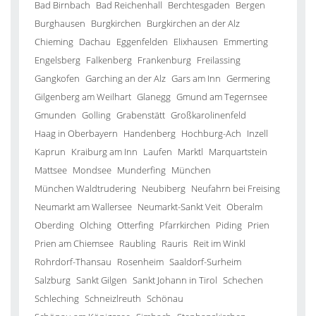
Bad Birnbach
Bad Reichenhall
Berchtesgaden
Bergen
Burghausen
Burgkirchen
Burgkirchen an der Alz
Chieming
Dachau
Eggenfelden
Elixhausen
Emmerting
Engelsberg
Falkenberg
Frankenburg
Freilassing
Gangkofen
Garching an der Alz
Gars am Inn
Germering
Gilgenberg am Weilhart
Glanegg
Gmund am Tegernsee
Gmunden
Golling
Grabenstätt
Großkarolinenfeld
Haag in Oberbayern
Handenberg
Hochburg-Ach
Inzell
Kaprun
Kraiburg am Inn
Laufen
Marktl
Marquartstein
Mattsee
Mondsee
Munderfing
München
München Waldtrudering
Neubiberg
Neufahrn bei Freising
Neumarkt am Wallersee
Neumarkt-Sankt Veit
Oberalm
Oberding
Olching
Otterfing
Pfarrkirchen
Piding
Prien
Prien am Chiemsee
Raubling
Rauris
Reit im Winkl
Rohrdorf-Thansau
Rosenheim
Saaldorf-Surheim
Salzburg
Sankt Gilgen
Sankt Johann in Tirol
Schechen
Schleching
Schneizlreuth
Schönau