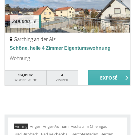
249.000,- €
Garching an der Alz
Schöne, helle 4 Zimmer Eigentumswohnung
Wohnung
104,01 m²
4
WOHNFLÄCHE
ZIMMER
Ainring
Anger
Anger-Aufham
Aschau im Chiemgau
Bad Birnbach
Bad Reichenhall
Berchtesgaden
Bergen