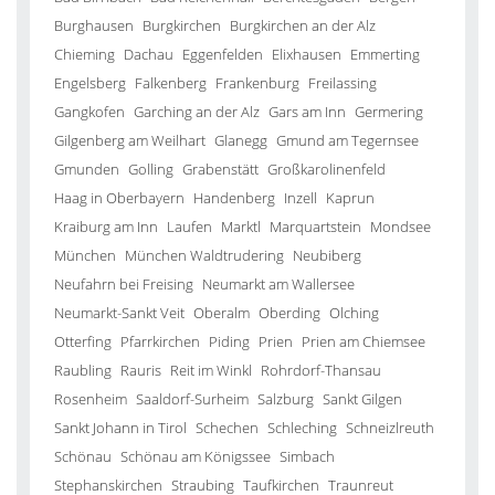
Burghausen
Burgkirchen
Burgkirchen an der Alz
Chieming
Dachau
Eggenfelden
Elixhausen
Emmerting
Engelsberg
Falkenberg
Frankenburg
Freilassing
Gangkofen
Garching an der Alz
Gars am Inn
Germering
Gilgenberg am Weilhart
Glanegg
Gmund am Tegernsee
Gmunden
Golling
Grabenstätt
Großkarolinenfeld
Haag in Oberbayern
Handenberg
Inzell
Kaprun
Kraiburg am Inn
Laufen
Marktl
Marquartstein
Mondsee
München
München Waldtrudering
Neubiberg
Neufahrn bei Freising
Neumarkt am Wallersee
Neumarkt-Sankt Veit
Oberalm
Oberding
Olching
Otterfing
Pfarrkirchen
Piding
Prien
Prien am Chiemsee
Raubling
Rauris
Reit im Winkl
Rohrdorf-Thansau
Rosenheim
Saaldorf-Surheim
Salzburg
Sankt Gilgen
Sankt Johann in Tirol
Schechen
Schleching
Schneizlreuth
Schönau
Schönau am Königssee
Simbach
Stephanskirchen
Straubing
Taufkirchen
Traunreut