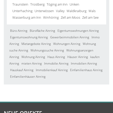
Traunstein
Trostberg
Töging am Inn
Unken
Unterhaching
Unterwössen
Valley
Waldkraiburg
Wals
Wasserburg am Inn
Winhöring
Zell am Moos
Zell am See
Büro Ainring
Bürofläche Ainring
Eigentumswohnungen Ainring
Eigentumswohnung Ainring
Gewerbeimmobilien Ainring
Immo
Ainring
Mietangebote Ainring
Wohnungen Ainring
Wohnung
suche Ainring
Wohnungssuche Ainring
Wohnungsanzeigen
Ainring
Wohnung Ainring
Haus Ainring
Häuser Ainring
kaufen
Ainring
mieten Ainring
Immobilie Ainring
Immobilien Ainring
Hauskauf Ainring
Immobilienkauf Ainring
Einfamilienhaus Ainring
Einfamilienhäuser Ainring