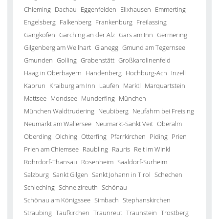
Chieming
Dachau
Eggenfelden
Elixhausen
Emmerting
Engelsberg
Falkenberg
Frankenburg
Freilassing
Gangkofen
Garching an der Alz
Gars am Inn
Germering
Gilgenberg am Weilhart
Glanegg
Gmund am Tegernsee
Gmunden
Golling
Grabenstätt
Großkarolinenfeld
Haag in Oberbayern
Handenberg
Hochburg-Ach
Inzell
Kaprun
Kraiburg am Inn
Laufen
Marktl
Marquartstein
Mattsee
Mondsee
Munderfing
München
München Waldtrudering
Neubiberg
Neufahrn bei Freising
Neumarkt am Wallersee
Neumarkt-Sankt Veit
Oberalm
Oberding
Olching
Otterfing
Pfarrkirchen
Piding
Prien
Prien am Chiemsee
Raubling
Rauris
Reit im Winkl
Rohrdorf-Thansau
Rosenheim
Saaldorf-Surheim
Salzburg
Sankt Gilgen
Sankt Johann in Tirol
Schechen
Schleching
Schneizlreuth
Schönau
Schönau am Königssee
Simbach
Stephanskirchen
Straubing
Taufkirchen
Traunreut
Traunstein
Trostberg