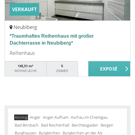
VERKAUFT
Neubiberg
*Traumhaftes Reihenhaus mit großer
Dachterrasse in Neubiberg*
Reihenhaus
145,51 m²
5
WOHNFLÄCHE
ZIMMER
Ainring
Anger
Anger-Aufham
Aschau im Chiemgau
Bad Birnbach
Bad Reichenhall
Berchtesgaden
Bergen
Burghausen
Burgkirchen
Burgkirchen an der Alz