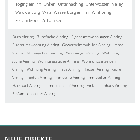
Töging am Inn
Unken
Unterhaching
Unterwössen
Valley
Waldkraiburg
Wals
Wasserburg am Inn
Winhöring
Zell am Moos
Zell am See
Büro Ainring
Bürofläche Ainring
Eigentumswohnungen Ainring
Eigentumswohnung Ainring
Gewerbeimmobilien Ainring
Immo
Ainring
Mietangebote Ainring
Wohnungen Ainring
Wohnung
suche Ainring
Wohnungssuche Ainring
Wohnungsanzeigen
Ainring
Wohnung Ainring
Haus Ainring
Häuser Ainring
kaufen
Ainring
mieten Ainring
Immobilie Ainring
Immobilien Ainring
Hauskauf Ainring
Immobilienkauf Ainring
Einfamilienhaus Ainring
Einfamilienhäuser Ainring
NEUE OBJEKTE