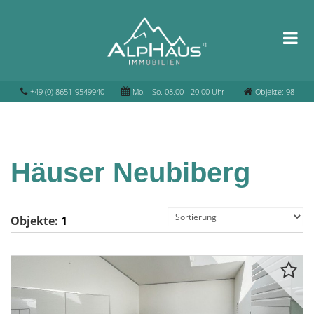
+49 (0) 8651-9549940
Mo. - So. 08.00 - 20.00 Uhr
Objekte: 98
Häuser Neubiberg
Objekte:
1