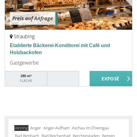
Preis auf Anfrage
Straubing
Etablierte Bäckerei-Konditorei mit Café und
Holzbackofen
Gastgewerbe
280 m²
FLÄCHE
Ainring
Anger
Anger-Aufham
Aschau im Chiemgau
Bad Birnbach
Bad Reichenhall
Berchtesgaden
Bergen