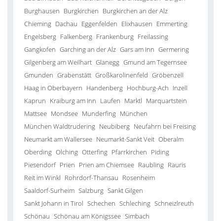
Burghausen
Burgkirchen
Burgkirchen an der Alz
Chieming
Dachau
Eggenfelden
Elixhausen
Emmerting
Engelsberg
Falkenberg
Frankenburg
Freilassing
Gangkofen
Garching an der Alz
Gars am Inn
Germering
Gilgenberg am Weilhart
Glanegg
Gmund am Tegernsee
Gmunden
Grabenstätt
Großkarolinenfeld
Gröbenzell
Haag in Oberbayern
Handenberg
Hochburg-Ach
Inzell
Kaprun
Kraiburg am Inn
Laufen
Marktl
Marquartstein
Mattsee
Mondsee
Munderfing
München
München Waldtrudering
Neubiberg
Neufahrn bei Freising
Neumarkt am Wallersee
Neumarkt-Sankt Veit
Oberalm
Oberding
Olching
Otterfing
Pfarrkirchen
Piding
Piesendorf
Prien
Prien am Chiemsee
Raubling
Rauris
Reit im Winkl
Rohrdorf-Thansau
Rosenheim
Saaldorf-Surheim
Salzburg
Sankt Gilgen
Sankt Johann in Tirol
Schechen
Schleching
Schneizlreuth
Schönau
Schönau am Königssee
Simbach