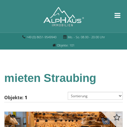
+49 (0) 8651-9549940
Mo. - So. 08.00 - 20.00 Uhr
Objekte: 101
mieten Straubing
Objekte:
1