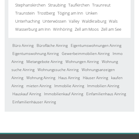
Stephanskirchen
Straubing
Taufkirchen
Traunreut
Traunstein
Trostberg
Töging am Inn
Unken
Unterhaching
Unterwössen
Valley
Waldkraiburg
Wals
Wasserburg am Inn
Winhöring
Zell am Moos
Zell am See
Büro Ainring
Bürofläche Ainring
Eigentumswohnungen Ainring
Eigentumswohnung Ainring
Gewerbeimmobilien Ainring
Immo
Ainring
Mietangebote Ainring
Wohnungen Ainring
Wohnung
suche Ainring
Wohnungssuche Ainring
Wohnungsanzeigen
Ainring
Wohnung Ainring
Haus Ainring
Häuser Ainring
kaufen
Ainring
mieten Ainring
Immobilie Ainring
Immobilien Ainring
Hauskauf Ainring
Immobilienkauf Ainring
Einfamilienhaus Ainring
Einfamilienhäuser Ainring