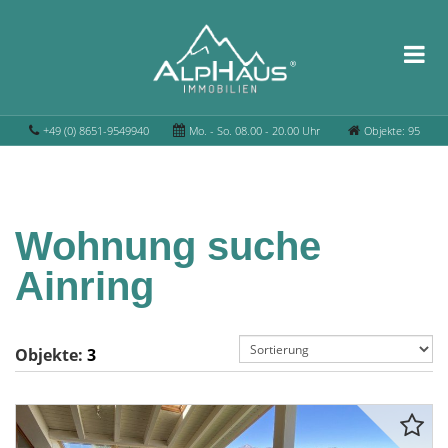
+49 (0) 8651-9549940
Mo. - So. 08.00 - 20.00 Uhr
Objekte: 95
Wohnung suche
Ainring
Objekte:
3