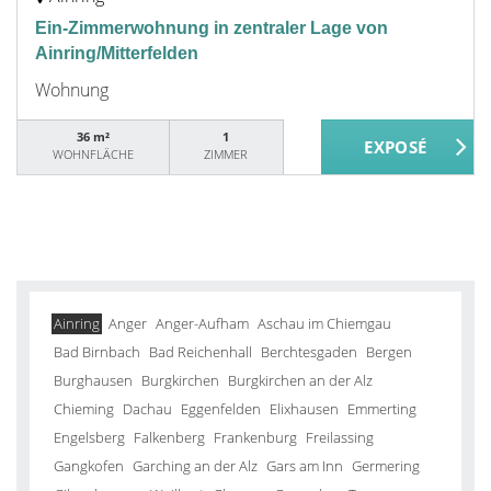
Ein-Zimmerwohnung in zentraler Lage von
Ainring/Mitterfelden
Wohnung
36 m²
1
WOHNFLÄCHE
ZIMMER
Ainring
Anger
Anger-Aufham
Aschau im Chiemgau
Bad Birnbach
Bad Reichenhall
Berchtesgaden
Bergen
Burghausen
Burgkirchen
Burgkirchen an der Alz
Chieming
Dachau
Eggenfelden
Elixhausen
Emmerting
Engelsberg
Falkenberg
Frankenburg
Freilassing
Gangkofen
Garching an der Alz
Gars am Inn
Germering