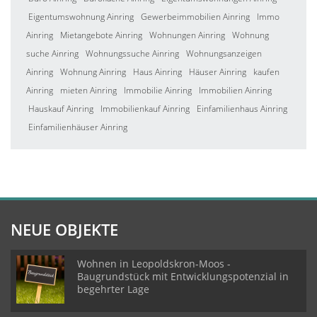
Eigentumswohnung Ainring
Gewerbeimmobilien Ainring
Immo
Ainring
Mietangebote Ainring
Wohnungen Ainring
Wohnung
suche Ainring
Wohnungssuche Ainring
Wohnungsanzeigen
Ainring
Wohnung Ainring
Haus Ainring
Häuser Ainring
kaufen
Ainring
mieten Ainring
Immobilie Ainring
Immobilien Ainring
Hauskauf Ainring
Immobilienkauf Ainring
Einfamilienhaus Ainring
Einfamilienhäuser Ainring
NEUE OBJEKTE
Wohnen in Leopoldskron-Moos -
Baugrundstück mit Entwicklungspotenzial in
begehrter Lage