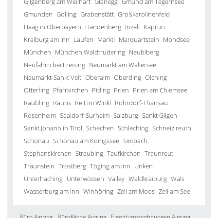
Gilgenberg am Weilhart
Glanegg
Gmund am Tegernsee
Gmunden
Golling
Grabenstätt
Großkarolinenfeld
Haag in Oberbayern
Handenberg
Inzell
Kaprun
Kraiburg am Inn
Laufen
Marktl
Marquartstein
Mondsee
München
München Waldtrudering
Neubiberg
Neufahrn bei Freising
Neumarkt am Wallersee
Neumarkt-Sankt Veit
Oberalm
Oberding
Olching
Otterfing
Pfarrkirchen
Piding
Prien
Prien am Chiemsee
Raubling
Rauris
Reit im Winkl
Rohrdorf-Thansau
Rosenheim
Saaldorf-Surheim
Salzburg
Sankt Gilgen
Sankt Johann in Tirol
Schechen
Schleching
Schneizlreuth
Schönau
Schönau am Königssee
Simbach
Stephanskirchen
Straubing
Taufkirchen
Traunreut
Traunstein
Trostberg
Töging am Inn
Unken
Unterhaching
Unterwössen
Valley
Waldkraiburg
Wals
Wasserburg am Inn
Winhöring
Zell am Moos
Zell am See
Büro Ainring
Bürofläche Ainring
Eigentumswohnungen Ainring