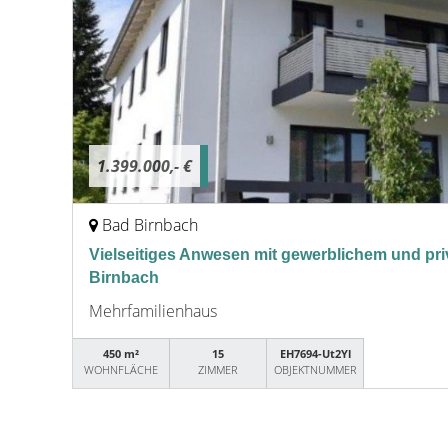
1.399.000,- €
Bad Birnbach
Vielseitiges Anwesen mit gewerblichem und pri
Birnbach
Mehrfamilienhaus
450 m²
15
EH7694-Ut2Yl
WOHNFLÄCHE
ZIMMER
OBJEKTNUMMER