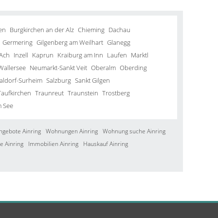
en
Burgkirchen an der Alz
Chieming
Dachau
Germering
Gilgenberg am Weilhart
Glanegg
Ach
Inzell
Kaprun
Kraiburg am Inn
Laufen
Marktl
Wallersee
Neumarkt-Sankt Veit
Oberalm
Oberding
aldorf-Surheim
Salzburg
Sankt Gilgen
Taufkirchen
Traunreut
Traunstein
Trostberg
m See
ngebote Ainring
Wohnungen Ainring
Wohnung suche Ainring
e Ainring
Immobilien Ainring
Hauskauf Ainring