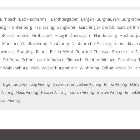
 Birnbach
Bad Reichenhall
Berchtesgaden
Bergen
Burghausen
Burgkirch
erg
Frankenburg
Freilassing
Gangkofen
Garching an der Alz
Gars am Inn
roßkarolinenfeld
Gröbenzell
Haag in Oberbayern
Handenberg
Hochburg-
München Waldtrudering
Neubiberg
Neufahrn bei Freising
Neumarkt am 
Chiemsee
Raubling
Rauris
Reit im Winkl
Rohrdorf-Thansau
Rosenheim
Sa
h
Schönau
Schönau am Königssee
Simbach
Stephanskirchen
Straubing
y
Waldkraiburg
Wals
Wasserburg am Inn
Winhöring
Zell am Moos
Zell a
Eigentumswohnung Ainring
Gewerbeimmobilien Ainring
Immo Ainring
Mieta
Ainring
Haus Ainring
Häuser Ainring
kaufen Ainring
mieten Ainring
Immobili
user Ainring