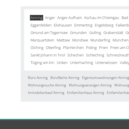
Ainring
Anger
Anger-Aufham
Aschau im Chiemgau
Bad
Eggenfelden
Elixhausen
Emmerting
Engelsberg
Falkenb
Gmund am Tegernsee
Gmunden
Golling
Grabenstätt
G
Marquartstein
Mattsee
Mondsee
Munderfing
München
Olching
Otterfing
Pfarrkirchen
Piding
Prien
Prien am 
Sankt Johann in Tirol
Schechen
Schleching
Schneizlreut
Töging am Inn
Unken
Unterhaching
Unterwössen
Valle
Büro Ainring
Bürofläche Ainring
Eigentumswohnungen Ainring
Wohnungssuche Ainring
Wohnungsanzeigen Ainring
Wohnung 
Immobilienkauf Ainring
Einfamilienhaus Ainring
Einfamilienhä