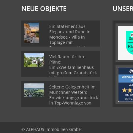
NEUE OBJEKTE
UNSER
Ein Statement aus
Eleganz und Ruhe in
Mondsee - Villa in
Toplage mit
Panoramaausblick
Viel Raum für Ihre
Pläne:
Ein-/Zweifamilienhaus
mit großem Grundstück
in Top-Lage von
Gröbenzell
Seltene Gelegenheit im
Münchner Westen:
Entwicklungsgrundstück
in Top-Wohnlage von
Gröbenzell
© ALPHAUS Immobilien GmbH