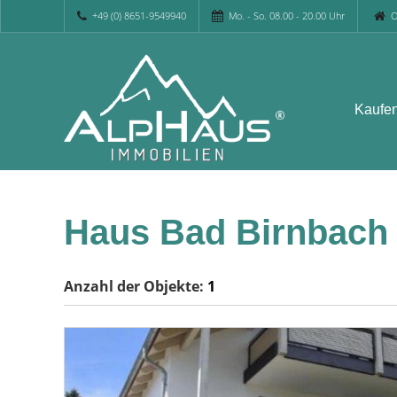
+49 (0) 8651-9549940
Mo. - So. 08.00 - 20.00 Uhr
O
Kaufe
Haus Bad Birnbach
Anzahl der
Objekte:
1