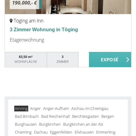
190.000,- €
Töging am Inn
3 Zimmer Wohnung in Töging
Etagenwohnung
83,50 m²
3
WOHNFLÄCHE
ZIMMER
Ainring
Anger
Anger-Aufham
Aschau im Chiemgau
Bad Birnbach
Bad Reichenhall
Berchtesgaden
Bergen
Burghausen
Burgkirchen
Burgkirchen an der Alz
Chieming
Dachau
Eggenfelden
Elixhausen
Emmerting