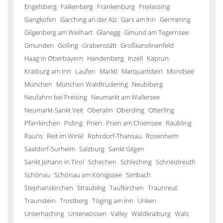
Engelsberg
Falkenberg
Frankenburg
Freilassing
Gangkofen
Garching an der Alz
Gars am Inn
Germering
Gilgenberg am Weilhart
Glanegg
Gmund am Tegernsee
Gmunden
Golling
Grabenstätt
Großkarolinenfeld
Haag in Oberbayern
Handenberg
Inzell
Kaprun
Kraiburg am Inn
Laufen
Marktl
Marquartstein
Mondsee
München
München Waldtrudering
Neubiberg
Neufahrn bei Freising
Neumarkt am Wallersee
Neumarkt-Sankt Veit
Oberalm
Oberding
Otterfing
Pfarrkirchen
Piding
Prien
Prien am Chiemsee
Raubling
Rauris
Reit im Winkl
Rohrdorf-Thansau
Rosenheim
Saaldorf-Surheim
Salzburg
Sankt Gilgen
Sankt Johann in Tirol
Schechen
Schleching
Schneizlreuth
Schönau
Schönau am Königssee
Simbach
Stephanskirchen
Straubing
Taufkirchen
Traunreut
Traunstein
Trostberg
Töging am Inn
Unken
Unterhaching
Unterwössen
Valley
Waldkraiburg
Wals