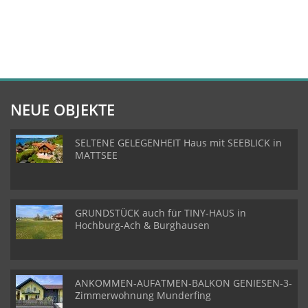
NEUE OBJEKTE
SELTENE GELEGENHEIT Haus mit SEEBLICK in
MATTSEE
GRUNDSTÜCK auch für TINY-HAUS in
Hochburg-Ach & Burghausen
ANKOMMEN-AUFATMEN-BALKON GENIESEN-3-
Zimmerwohnung Munderfing