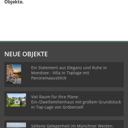
Objekte.
NEUE OBJEKTE
Ein Statement aus Eleganz und Ruhe in
Mondsee - Villa in Toplage mit
Panoramaausblick
Viel Raum für Ihre Pläne:
Ein-/Zweifamilienhaus mit großem Grundstück
in Top-Lage von Gröbenzell
Seltene Gelegenheit im Münchner Westen: