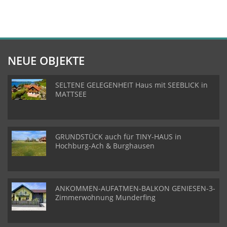
NEUE OBJEKTE
SELTENE GELEGENHEIT Haus mit SEEBLICK in
MATTSEE
GRUNDSTÜCK auch für TINY-HAUS in
Hochburg-Ach & Burghausen
ANKOMMEN-AUFATMEN-BALKON GENIESEN-3-
Zimmerwohnung Munderfing