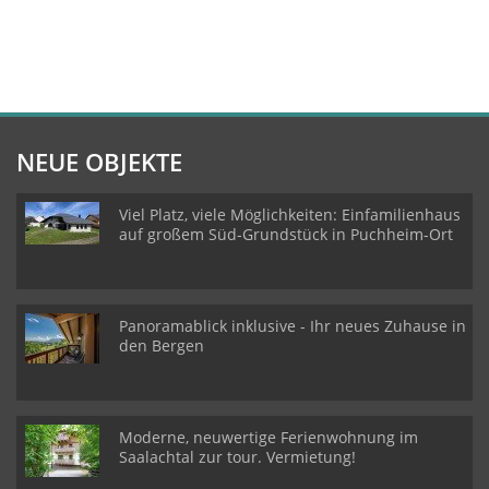
NEUE OBJEKTE
Viel Platz, viele Möglichkeiten: Einfamilienhaus
auf großem Süd-Grundstück in Puchheim-Ort
Panoramablick inklusive - Ihr neues Zuhause in
den Bergen
Moderne, neuwertige Ferienwohnung im
Saalachtal zur tour. Vermietung!