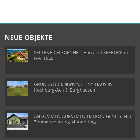
NEUE OBJEKTE
SELTENE GELEGENHEIT Haus mit SEEBLICK in
MATTSEE
GRUNDSTÜCK auch für TINY-HAUS in
Hochburg-Ach & Burghausen
ANKOMMEN-AUFATMEN-BALKON GENIESEN-3-
Zimmerwohnung Munderfing