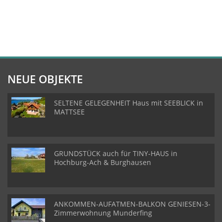
NEUE OBJEKTE
SELTENE GELEGENHEIT Haus mit SEEBLICK in
MATTSEE
GRUNDSTÜCK auch für TINY-HAUS in
Hochburg-Ach & Burghausen
ANKOMMEN-AUFATMEN-BALKON GENIESEN-3-
Zimmerwohnung Munderfing