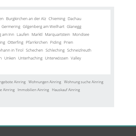
en
Burgkirchen an der Alz
Chieming
Dachau
Germering
Gilgenberg am Weilhart
Glanegg
g am Inn
Laufen
Marktl
Marquartstein
Mondsee
ing
Otterfing
Pfarrkirchen
Piding
Prien
ohann in Tirol
Schechen
Schleching
Schneizlreuth
n
Unken
Unterhaching
Unterwössen
Valley
ngebote Ainring
Wohnungen Ainring
Wohnung suche Ainring
e Ainring
Immobilien Ainring
Hauskauf Ainring