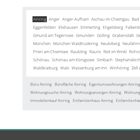
Ainring
Anger
Anger-Aufham
Aschau im Chiemgau
Bad
Eggenfelden
Elixhausen
Emmerting
Engelsberg
Falkenb
Gmund am Tegernsee
Gmunden
Golling
Grabenstätt
G
München
München Waldtrudering
Neubiberg
Neufahrn 
Prien am Chiemsee
Raubling
Rauris
Reit im Winkl
Rohrd
Schönau
Schönau am Königssee
Simbach
Stephanskirc
Waldkraiburg
Wals
Wasserburg am Inn
Winhöring
Zell
Büro Ainring
Bürofläche Ainring
Eigentumswohnungen Ainring
Wohnungssuche Ainring
Wohnungsanzeigen Ainring
Wohnung 
Immobilienkauf Ainring
Einfamilienhaus Ainring
Einfamilienhä