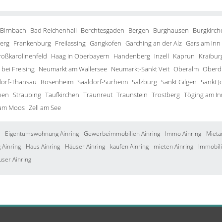
 Birnbach
Bad Reichenhall
Berchtesgaden
Bergen
Burghausen
Burgkirch
erg
Frankenburg
Freilassing
Gangkofen
Garching an der Alz
Gars am Inn
roßkarolinenfeld
Haag in Oberbayern
Handenberg
Inzell
Kaprun
Kraibur
bei Freising
Neumarkt am Wallersee
Neumarkt-Sankt Veit
Oberalm
Oberd
orf-Thansau
Rosenheim
Saaldorf-Surheim
Salzburg
Sankt Gilgen
Sankt J
hen
Straubing
Taufkirchen
Traunreut
Traunstein
Trostberg
Töging am In
 am Moos
Zell am See
Eigentumswohnung Ainring
Gewerbeimmobilien Ainring
Immo Ainring
Mieta
Ainring
Haus Ainring
Häuser Ainring
kaufen Ainring
mieten Ainring
Immobili
user Ainring