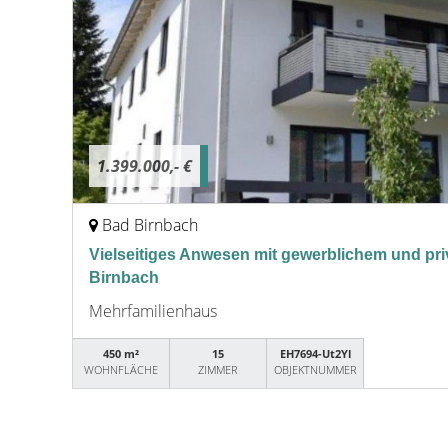
1.399.000,- €
Bad Birnbach
Vielseitiges Anwesen mit gewerblichem und pri
Birnbach
Mehrfamilienhaus
450 m²
15
EH7694-Ut2Yl
WOHNFLÄCHE
ZIMMER
OBJEKTNUMMER