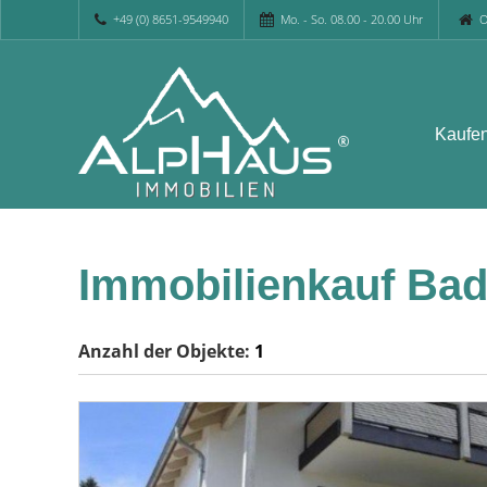
+49 (0) 8651-9549940
Mo. - So. 08.00 - 20.00 Uhr
O
Kaufe
Immobilienkauf Bad
Anzahl der
Objekte:
1