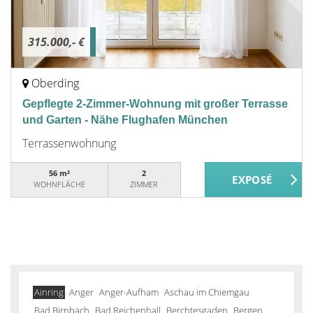
315.000,- €
Oberding
Gepflegte 2-Zimmer-Wohnung mit großer Terrasse
und Garten - Nähe Flughafen München
Terrassenwohnung
56 m²
2
WOHNFLÄCHE
ZIMMER
Ainring
Anger
Anger-Aufham
Aschau im Chiemgau
Bad Birnbach
Bad Reichenhall
Berchtesgaden
Bergen