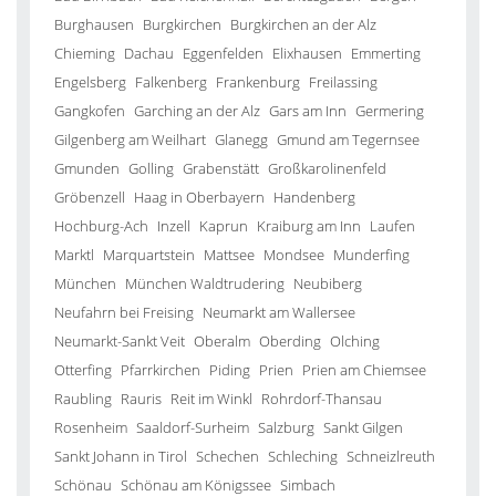
Burghausen
Burgkirchen
Burgkirchen an der Alz
Chieming
Dachau
Eggenfelden
Elixhausen
Emmerting
Engelsberg
Falkenberg
Frankenburg
Freilassing
Gangkofen
Garching an der Alz
Gars am Inn
Germering
Gilgenberg am Weilhart
Glanegg
Gmund am Tegernsee
Gmunden
Golling
Grabenstätt
Großkarolinenfeld
Gröbenzell
Haag in Oberbayern
Handenberg
Hochburg-Ach
Inzell
Kaprun
Kraiburg am Inn
Laufen
Marktl
Marquartstein
Mattsee
Mondsee
Munderfing
München
München Waldtrudering
Neubiberg
Neufahrn bei Freising
Neumarkt am Wallersee
Neumarkt-Sankt Veit
Oberalm
Oberding
Olching
Otterfing
Pfarrkirchen
Piding
Prien
Prien am Chiemsee
Raubling
Rauris
Reit im Winkl
Rohrdorf-Thansau
Rosenheim
Saaldorf-Surheim
Salzburg
Sankt Gilgen
Sankt Johann in Tirol
Schechen
Schleching
Schneizlreuth
Schönau
Schönau am Königssee
Simbach