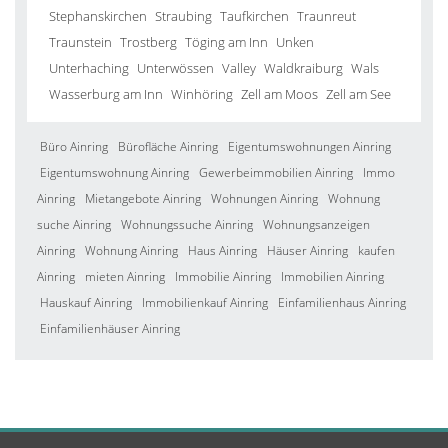
Stephanskirchen
Straubing
Taufkirchen
Traunreut
Traunstein
Trostberg
Töging am Inn
Unken
Unterhaching
Unterwössen
Valley
Waldkraiburg
Wals
Wasserburg am Inn
Winhöring
Zell am Moos
Zell am See
Büro Ainring
Bürofläche Ainring
Eigentumswohnungen Ainring
Eigentumswohnung Ainring
Gewerbeimmobilien Ainring
Immo
Ainring
Mietangebote Ainring
Wohnungen Ainring
Wohnung
suche Ainring
Wohnungssuche Ainring
Wohnungsanzeigen
Ainring
Wohnung Ainring
Haus Ainring
Häuser Ainring
kaufen
Ainring
mieten Ainring
Immobilie Ainring
Immobilien Ainring
Hauskauf Ainring
Immobilienkauf Ainring
Einfamilienhaus Ainring
Einfamilienhäuser Ainring