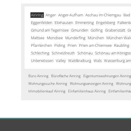
Ainring
Anger
Anger-Aufham
Aschau im Chiemgau
Bad
Eggenfelden
Elixhausen
Emmerting
Engelsberg
Falkenb
Gmund am Tegernsee
Gmunden
Golling
Grabenstätt
G
Mattsee
Mondsee
Munderfing
München
München Wald
Pfarrkirchen
Piding
Prien
Prien am Chiemsee
Raubling
Schleching
Schneizlreuth
Schönau
Schönau am Königss
Unterwössen
Valley
Waldkraiburg
Wals
Wasserburg am
Büro Ainring
Bürofläche Ainring
Eigentumswohnungen Ainring
Wohnungssuche Ainring
Wohnungsanzeigen Ainring
Wohnung 
Immobilienkauf Ainring
Einfamilienhaus Ainring
Einfamilienhä