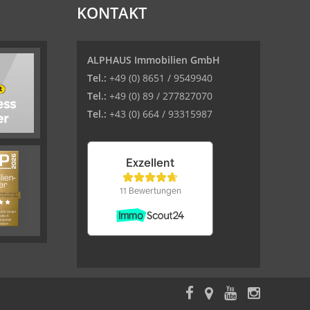
KONTAKT
ALPHAUS Immobilien GmbH
Tel.:
+49 (0) 8651 / 9549940
Tel.:
+49 (0) 89 / 277827070
Tel.:
+43 (0) 664 / 93315987