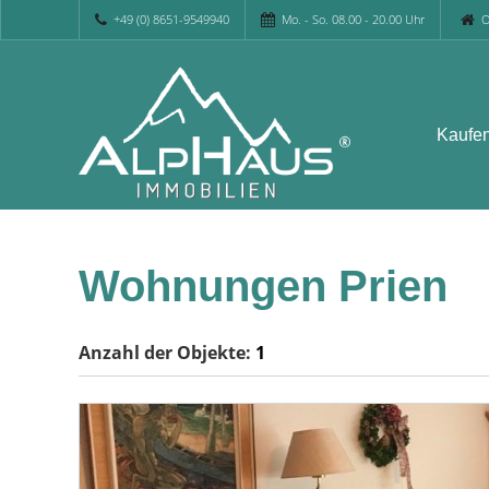
+49 (0) 8651-9549940
Mo. - So. 08.00 - 20.00 Uhr
O
Kaufe
Wohnungen Prien
Anzahl der
Objekte:
1