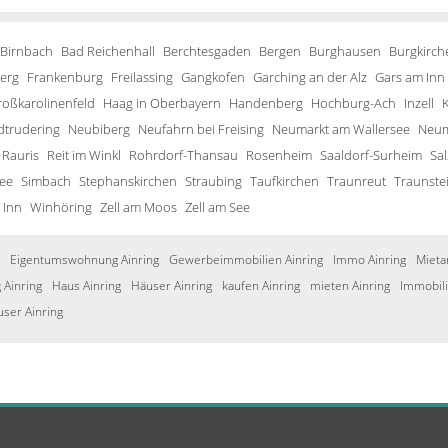
 Birnbach
Bad Reichenhall
Berchtesgaden
Bergen
Burghausen
Burgkirch
erg
Frankenburg
Freilassing
Gangkofen
Garching an der Alz
Gars am Inn
roßkarolinenfeld
Haag in Oberbayern
Handenberg
Hochburg-Ach
Inzell
trudering
Neubiberg
Neufahrn bei Freising
Neumarkt am Wallersee
Neum
Rauris
Reit im Winkl
Rohrdorf-Thansau
Rosenheim
Saaldorf-Surheim
Sa
ee
Simbach
Stephanskirchen
Straubing
Taufkirchen
Traunreut
Traunste
 Inn
Winhöring
Zell am Moos
Zell am See
Eigentumswohnung Ainring
Gewerbeimmobilien Ainring
Immo Ainring
Mieta
Ainring
Haus Ainring
Häuser Ainring
kaufen Ainring
mieten Ainring
Immobili
user Ainring