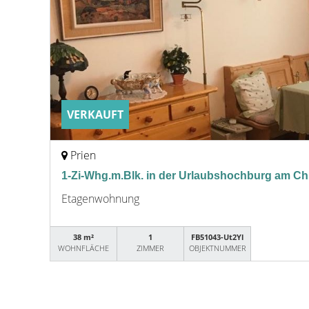
VERKAUFT
Prien
1-Zi-Whg.m.Blk. in der Urlaubshochburg am C
Etagenwohnung
38 m²
1
FB51043-Ut2Yl
WOHNFLÄCHE
ZIMMER
OBJEKTNUMMER