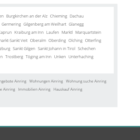
en
Burgkirchen an der Alz
Chieming
Dachau
Germering
Gilgenberg am Weilhart
Glanegg
Kaprun
Kraiburg am Inn
Laufen
Marktl
Marquartstein
arkt-Sankt Veit
Oberalm
Oberding
Olching
Otterfing
lzburg
Sankt Gilgen
Sankt Johann in Tirol
Schechen
in
Trostberg
Töging am Inn
Unken
Unterhaching
ngebote Ainring
Wohnungen Ainring
Wohnung suche Ainring
e Ainring
Immobilien Ainring
Hauskauf Ainring