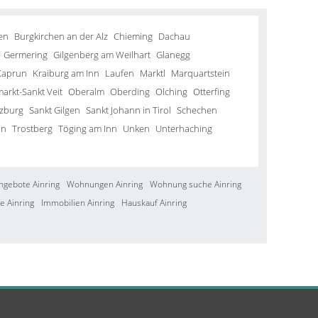
en
Burgkirchen an der Alz
Chieming
Dachau
Germering
Gilgenberg am Weilhart
Glanegg
Kaprun
Kraiburg am Inn
Laufen
Marktl
Marquartstein
arkt-Sankt Veit
Oberalm
Oberding
Olching
Otterfing
lzburg
Sankt Gilgen
Sankt Johann in Tirol
Schechen
in
Trostberg
Töging am Inn
Unken
Unterhaching
ngebote Ainring
Wohnungen Ainring
Wohnung suche Ainring
e Ainring
Immobilien Ainring
Hauskauf Ainring