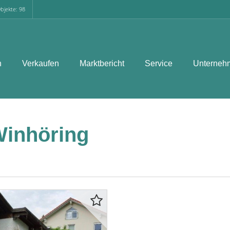
bjekte: 98
n
Verkaufen
Marktbericht
Service
Unterneh
Winhöring