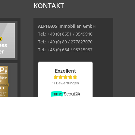
KONTAKT
ALPHAUS Immobilien GmbH
Tel.:
+49 (0) 8651 / 9549940
Tel.:
+49 (0) 89 / 277827070
Tel.:
+43 (0) 664 / 93315987