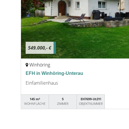
549.000,- €
Winhöring
EFH in Winhöring-Unterau
Einfamilienhaus
145 m²
5
EH7699-Ut2Yl
WOHNFLÄCHE
ZIMMER
OBJEKTNUMMER