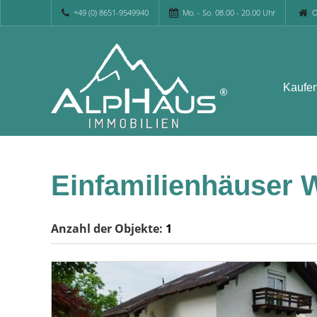
+49 (0) 8651-9549940
Mo. - So. 08.00 - 20.00 Uhr
O
Kaufe
Einfamilienhäuser 
Anzahl der
Objekte:
1