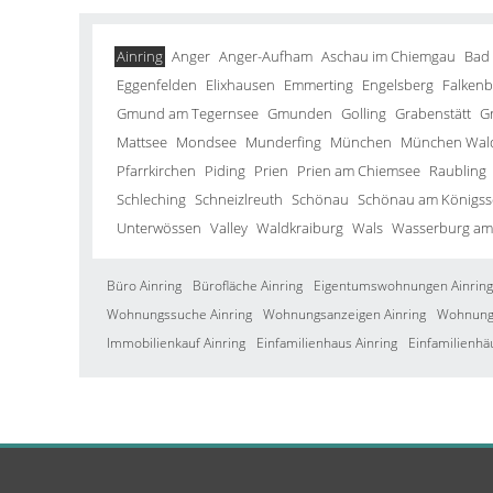
Ainring
Anger
Anger-Aufham
Aschau im Chiemgau
Bad
Eggenfelden
Elixhausen
Emmerting
Engelsberg
Falkenb
Gmund am Tegernsee
Gmunden
Golling
Grabenstätt
G
Mattsee
Mondsee
Munderfing
München
München Wald
Pfarrkirchen
Piding
Prien
Prien am Chiemsee
Raubling
Schleching
Schneizlreuth
Schönau
Schönau am Königss
Unterwössen
Valley
Waldkraiburg
Wals
Wasserburg am
Büro Ainring
Bürofläche Ainring
Eigentumswohnungen Ainring
Wohnungssuche Ainring
Wohnungsanzeigen Ainring
Wohnung 
Immobilienkauf Ainring
Einfamilienhaus Ainring
Einfamilienhä