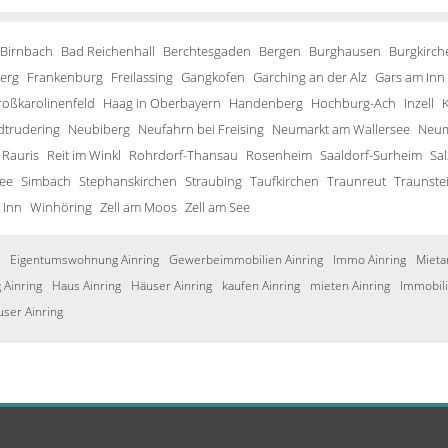
 Birnbach
Bad Reichenhall
Berchtesgaden
Bergen
Burghausen
Burgkirch
erg
Frankenburg
Freilassing
Gangkofen
Garching an der Alz
Gars am Inn
roßkarolinenfeld
Haag in Oberbayern
Handenberg
Hochburg-Ach
Inzell
trudering
Neubiberg
Neufahrn bei Freising
Neumarkt am Wallersee
Neum
Rauris
Reit im Winkl
Rohrdorf-Thansau
Rosenheim
Saaldorf-Surheim
Sa
ee
Simbach
Stephanskirchen
Straubing
Taufkirchen
Traunreut
Traunste
 Inn
Winhöring
Zell am Moos
Zell am See
Eigentumswohnung Ainring
Gewerbeimmobilien Ainring
Immo Ainring
Mieta
Ainring
Haus Ainring
Häuser Ainring
kaufen Ainring
mieten Ainring
Immobili
user Ainring