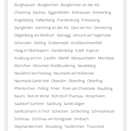
Burghausen
Burgkirchen
Burgkirchen an der Alz
Chieming
Dachau
Eggenfelden
Elixhausen
Emmerting
Engelsberg
Falkenberg
Frankenburg
Freilassing
Gangkofen
Garching an der Alz
Gars am Inn
Germering
Gilgenberg am Weilhart
Glanegg
Gmund am Tegernsee
Gmunden
Golling
Grabenstätt
Großkarolinenfeld
Haag in Oberbayern
Handenberg
Inzell
Kaprun
Kraiburg am Inn
Laufen
Marktl
Marquartstein
Mondsee
München
München Waldtrudering
Neubiberg
Neufahrn bei Freising
Neumarkt am Wallersee
Neumarkt-Sankt Veit
Oberalm
Oberding
Otterfing
Pfarrkirchen
Piding
Prien
Prien am Chiemsee
Raubling
Rauris
Reit im Winkl
Rohrdorf-Thansau
Rosenheim
Saaldorf-Surheim
Salzburg
Sankt Gilgen
Sankt Johann in Tirol
Schechen
Schleching
Schneizlreuth
Schönau
Schönau am Königssee
Simbach
Stephanskirchen
Straubing
Taufkirchen
Traunreut