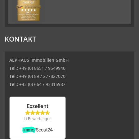
KONTAKT
ALPHAUS Immobilien GmbH
Tel.:
+49 (0) 8651 / 9549940
Tel.:
+49 (0) 89 / 277827070
Tel.:
+43 (0) 664 / 93315987