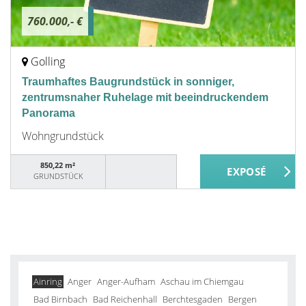
760.000,- €
Golling
Traumhaftes Baugrundstück in sonniger,
zentrumsnaher Ruhelage mit beeindruckendem
Panorama
Wohngrundstück
850,22 m²
GRUNDSTÜCK
Ainring
Anger
Anger-Aufham
Aschau im Chiemgau
Bad Birnbach
Bad Reichenhall
Berchtesgaden
Bergen