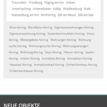
Traunstein
Trostberg
Töging am Inn
Unken
Unterhaching
Unterwössen
Valley
Waldkraiburg
Wals
Wasserburg am Inn
Winhöring
Zell am Moos
Zell am See
Büro Ainring
Bürofläche Ainring
Eigentumswohnungen Ainring
Eigentumswohnung Ainring
Gewerbeimmobilien Ainring
Immo
Ainring
Mietangebote Ainring
Wohnungen Ainring
Wohnung
suche Ainring
Wohnungssuche Ainring
Wohnungsanzeigen
Ainring
Wohnung Ainring
Haus Ainring
Häuser Ainring
kaufen
Ainring
mieten Ainring
Immobilie Ainring
Immobilien Ainring
Hauskauf Ainring
Immobilienkauf Ainring
Einfamilienhaus Ainring
Einfamilienhäuser Ainring
NEUE OBJEKTE