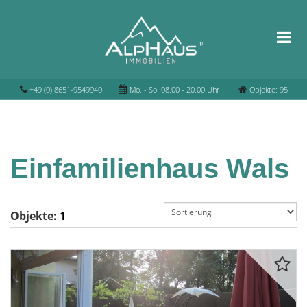
+49 (0) 8651-9549940
Mo. - So. 08.00 - 20.00 Uhr
Objekte: 95
Einfamilienhaus Wals
Objekte:
1