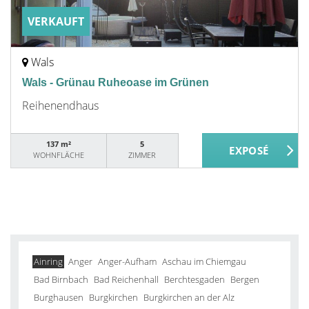
VERKAUFT
Wals
Wals - Grünau Ruheoase im Grünen
Reihenendhaus
137 m²
5
WOHNFLÄCHE
ZIMMER
Ainring
Anger
Anger-Aufham
Aschau im Chiemgau
Bad Birnbach
Bad Reichenhall
Berchtesgaden
Bergen
Burghausen
Burgkirchen
Burgkirchen an der Alz