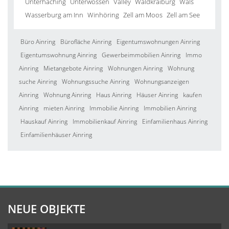
Unterhaching
Unterwössen
Valley
Waldkraiburg
Wals
Wasserburg am Inn
Winhöring
Zell am Moos
Zell am See
Büro Ainring
Bürofläche Ainring
Eigentumswohnungen Ainring
Eigentumswohnung Ainring
Gewerbeimmobilien Ainring
Immo
Ainring
Mietangebote Ainring
Wohnungen Ainring
Wohnung
suche Ainring
Wohnungssuche Ainring
Wohnungsanzeigen
Ainring
Wohnung Ainring
Haus Ainring
Häuser Ainring
kaufen
Ainring
mieten Ainring
Immobilie Ainring
Immobilien Ainring
Hauskauf Ainring
Immobilienkauf Ainring
Einfamilienhaus Ainring
Einfamilienhäuser Ainring
NEUE OBJEKTE