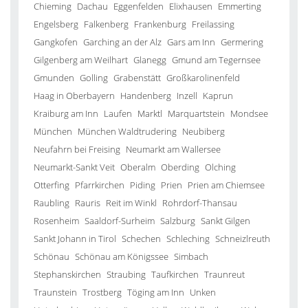
Chieming
Dachau
Eggenfelden
Elixhausen
Emmerting
Engelsberg
Falkenberg
Frankenburg
Freilassing
Gangkofen
Garching an der Alz
Gars am Inn
Germering
Gilgenberg am Weilhart
Glanegg
Gmund am Tegernsee
Gmunden
Golling
Grabenstätt
Großkarolinenfeld
Haag in Oberbayern
Handenberg
Inzell
Kaprun
Kraiburg am Inn
Laufen
Marktl
Marquartstein
Mondsee
München
München Waldtrudering
Neubiberg
Neufahrn bei Freising
Neumarkt am Wallersee
Neumarkt-Sankt Veit
Oberalm
Oberding
Olching
Otterfing
Pfarrkirchen
Piding
Prien
Prien am Chiemsee
Raubling
Rauris
Reit im Winkl
Rohrdorf-Thansau
Rosenheim
Saaldorf-Surheim
Salzburg
Sankt Gilgen
Sankt Johann in Tirol
Schechen
Schleching
Schneizlreuth
Schönau
Schönau am Königssee
Simbach
Stephanskirchen
Straubing
Taufkirchen
Traunreut
Traunstein
Trostberg
Töging am Inn
Unken