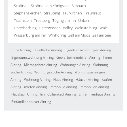
Schönau
Schönau am Königssee
Simbach
Stephanskirchen
Straubing
Taufkirchen
Traunreut
Traunstein
Trostberg
Töging am Inn
Unken
Unterhaching
Unterwössen
Valley
Waldkraiburg
Wals
Wasserburg am Inn
Winhöring
Zell am Moos
Zell am See
Büro Ainring
Bürofläche Ainring
Eigentumswohnungen Ainring
Eigentumswohnung Ainring
Gewerbeimmobilien Ainring
Immo
Ainring
Mietangebote Ainring
Wohnungen Ainring
Wohnung
suche Ainring
Wohnungssuche Ainring
Wohnungsanzeigen
Ainring
Wohnung Ainring
Haus Ainring
Häuser Ainring
kaufen
Ainring
mieten Ainring
Immobilie Ainring
Immobilien Ainring
Hauskauf Ainring
Immobilienkauf Ainring
Einfamilienhaus Ainring
Einfamilienhäuser Ainring