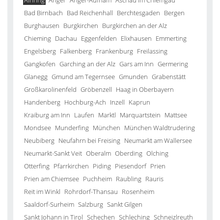
Ainring
Anger
Anger-Aufham
Aschau im Chiemgau
Bad Birnbach
Bad Reichenhall
Berchtesgaden
Bergen
Burghausen
Burgkirchen
Burgkirchen an der Alz
Chieming
Dachau
Eggenfelden
Elixhausen
Emmerting
Engelsberg
Falkenberg
Frankenburg
Freilassing
Gangkofen
Garching an der Alz
Gars am Inn
Germering
Glanegg
Gmund am Tegernsee
Gmunden
Grabenstätt
Großkarolinenfeld
Gröbenzell
Haag in Oberbayern
Handenberg
Hochburg-Ach
Inzell
Kaprun
Kraiburg am Inn
Laufen
Marktl
Marquartstein
Mattsee
Mondsee
Munderfing
München
München Waldtrudering
Neubiberg
Neufahrn bei Freising
Neumarkt am Wallersee
Neumarkt-Sankt Veit
Oberalm
Oberding
Olching
Otterfing
Pfarrkirchen
Piding
Piesendorf
Prien
Prien am Chiemsee
Puchheim
Raubling
Rauris
Reit im Winkl
Rohrdorf-Thansau
Rosenheim
Saaldorf-Surheim
Salzburg
Sankt Gilgen
Sankt Johann in Tirol
Schechen
Schleching
Schneizlreuth