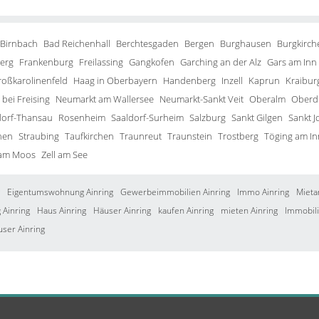
 Birnbach
Bad Reichenhall
Berchtesgaden
Bergen
Burghausen
Burgkirch
erg
Frankenburg
Freilassing
Gangkofen
Garching an der Alz
Gars am Inn
roßkarolinenfeld
Haag in Oberbayern
Handenberg
Inzell
Kaprun
Kraibur
bei Freising
Neumarkt am Wallersee
Neumarkt-Sankt Veit
Oberalm
Oberd
orf-Thansau
Rosenheim
Saaldorf-Surheim
Salzburg
Sankt Gilgen
Sankt J
hen
Straubing
Taufkirchen
Traunreut
Traunstein
Trostberg
Töging am In
 am Moos
Zell am See
Eigentumswohnung Ainring
Gewerbeimmobilien Ainring
Immo Ainring
Mieta
Ainring
Haus Ainring
Häuser Ainring
kaufen Ainring
mieten Ainring
Immobili
user Ainring