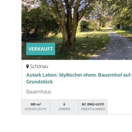
VERKAUFT
Schönau
Autark Leben: Idyllischer ehem. Bauernhof au
Grundstück
Bauernhaus
300 m²
6
NC 8963-Ut2Yl
WOHNFLÄCHE
ZIMMER
OBJEKTNUMMER