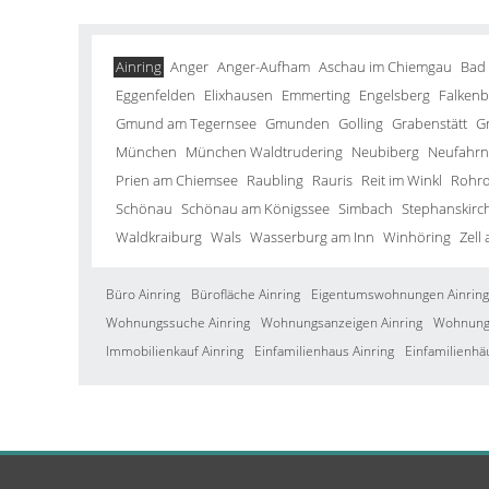
Ainring
Anger
Anger-Aufham
Aschau im Chiemgau
Bad
Eggenfelden
Elixhausen
Emmerting
Engelsberg
Falkenb
Gmund am Tegernsee
Gmunden
Golling
Grabenstätt
G
München
München Waldtrudering
Neubiberg
Neufahrn 
Prien am Chiemsee
Raubling
Rauris
Reit im Winkl
Rohrd
Schönau
Schönau am Königssee
Simbach
Stephanskirc
Waldkraiburg
Wals
Wasserburg am Inn
Winhöring
Zell
Büro Ainring
Bürofläche Ainring
Eigentumswohnungen Ainring
Wohnungssuche Ainring
Wohnungsanzeigen Ainring
Wohnung 
Immobilienkauf Ainring
Einfamilienhaus Ainring
Einfamilienhä