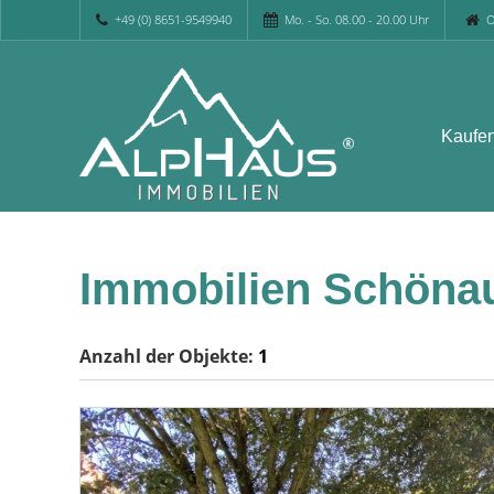
+49 (0) 8651-9549940
Mo. - So. 08.00 - 20.00 Uhr
O
Kaufe
Immobilien Schöna
Anzahl der
Objekte:
1