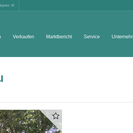
bjekte: 95
n
Verkaufen
Marktbericht
Service
Unterneh
u