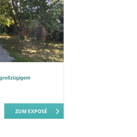
f großzügigem
ZUM EXPOSÉ