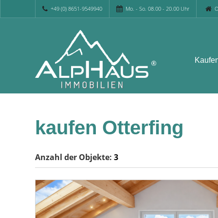
+49 (0) 8651-9549940
Mo. - So. 08.00 - 20.00 Uhr
O
Kaufe
kaufen Otterfing
Anzahl der
Objekte:
3