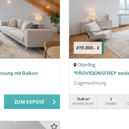
419.000,- €
Otterfing
nung mit Balkon
*PROVISIONSFREI* mode
Etagenwohnung
73,69 m²
3
ZUM EXPOSÉ
WOHNFLÄCHE
ZIMMER
O