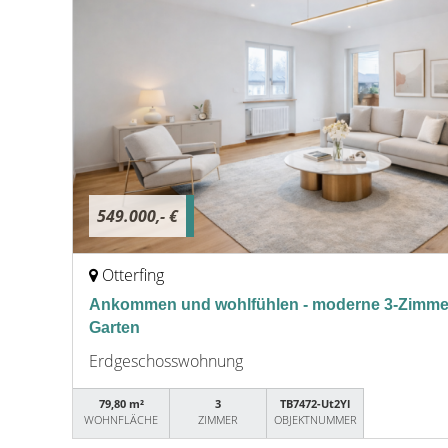
549.000,- €
Otterfing
Ankommen und wohlfühlen - moderne 3-Zimm
Garten
Erdgeschosswohnung
79,80 m²
3
TB7472-Ut2Yl
WOHNFLÄCHE
ZIMMER
OBJEKTNUMMER