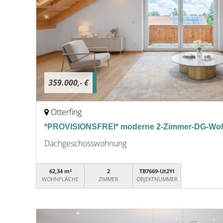
359.000,- €
Otterfing
*PROVISIONSFREI* moderne 2-Zimmer-DG-Woh
Dachgeschosswohnung
62,34 m²
2
TB7669-Ut2Yl
WOHNFLÄCHE
ZIMMER
OBJEKTNUMMER