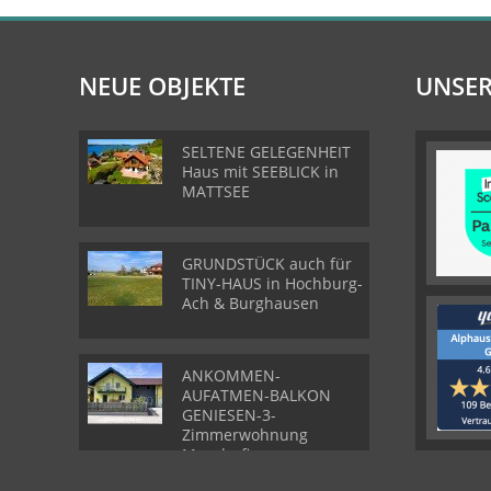
NEUE OBJEKTE
UNSER
SELTENE GELEGENHEIT
Haus mit SEEBLICK in
MATTSEE
GRUNDSTÜCK auch für
TINY-HAUS in Hochburg-
Ach & Burghausen
ANKOMMEN-
AUFATMEN-BALKON
GENIESEN-3-
Zimmerwohnung
Munderfing