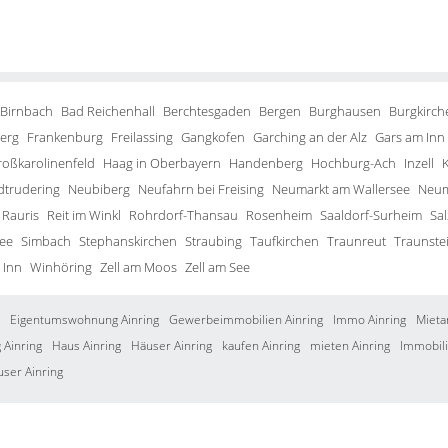
 Birnbach
Bad Reichenhall
Berchtesgaden
Bergen
Burghausen
Burgkirch
erg
Frankenburg
Freilassing
Gangkofen
Garching an der Alz
Gars am Inn
roßkarolinenfeld
Haag in Oberbayern
Handenberg
Hochburg-Ach
Inzell
trudering
Neubiberg
Neufahrn bei Freising
Neumarkt am Wallersee
Neum
Rauris
Reit im Winkl
Rohrdorf-Thansau
Rosenheim
Saaldorf-Surheim
Sa
ee
Simbach
Stephanskirchen
Straubing
Taufkirchen
Traunreut
Traunste
 Inn
Winhöring
Zell am Moos
Zell am See
Eigentumswohnung Ainring
Gewerbeimmobilien Ainring
Immo Ainring
Mieta
Ainring
Haus Ainring
Häuser Ainring
kaufen Ainring
mieten Ainring
Immobili
user Ainring