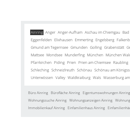
Ainring
Anger
Anger-Aufham
Aschau im Chiemgau
Bad
Eggenfelden
Elixhausen
Emmerting
Engelsberg
Falkenb
Gmund am Tegernsee
Gmunden
Golling
Grabenstätt
G
Mattsee
Mondsee
Munderfing
München
München Wald
Pfarrkirchen
Piding
Prien
Prien am Chiemsee
Raubling
Schleching
Schneizlreuth
Schönau
Schönau am Königss
Unterwössen
Valley
Waldkraiburg
Wals
Wasserburg am
Büro Ainring
Bürofläche Ainring
Eigentumswohnungen Ainring
Wohnungssuche Ainring
Wohnungsanzeigen Ainring
Wohnung 
Immobilienkauf Ainring
Einfamilienhaus Ainring
Einfamilienhä