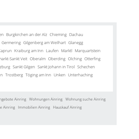
en
Burgkirchen an der Alz
Chieming
Dachau
Germering
Gilgenberg am Weilhart
Glanegg
Kaprun
Kraiburg am Inn
Laufen
Marktl
Marquartstein
arkt-Sankt Veit
Oberalm
Oberding
Olching
Otterfing
lzburg
Sankt Gilgen
Sankt Johann in Tirol
Schechen
in
Trostberg
Töging am Inn
Unken
Unterhaching
ngebote Ainring
Wohnungen Ainring
Wohnung suche Ainring
e Ainring
Immobilien Ainring
Hauskauf Ainring