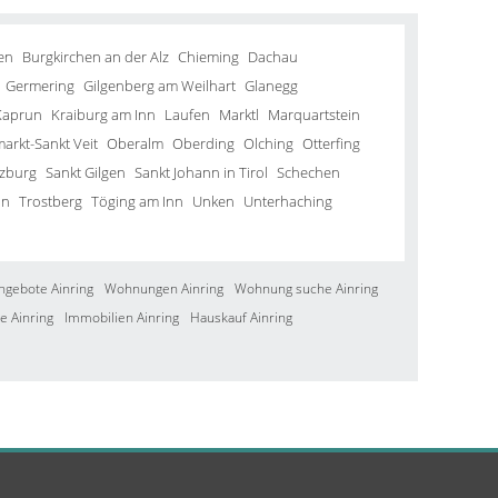
en
Burgkirchen an der Alz
Chieming
Dachau
Germering
Gilgenberg am Weilhart
Glanegg
Kaprun
Kraiburg am Inn
Laufen
Marktl
Marquartstein
arkt-Sankt Veit
Oberalm
Oberding
Olching
Otterfing
lzburg
Sankt Gilgen
Sankt Johann in Tirol
Schechen
in
Trostberg
Töging am Inn
Unken
Unterhaching
ngebote Ainring
Wohnungen Ainring
Wohnung suche Ainring
e Ainring
Immobilien Ainring
Hauskauf Ainring