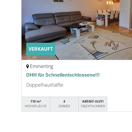
VERKAUFT
Emmerting
DHH für Schnellentschlossene!!!
Doppelhaushälfte
110 m²
4
AB5367-Ut2Yl
WOHNFLÄCHE
ZIMMER
OBJEKTNUMMER