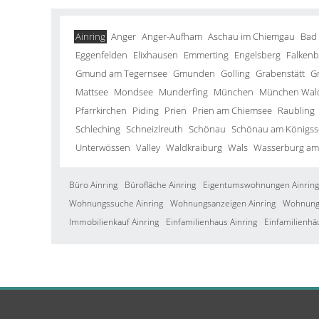
Ainring
Anger
Anger-Aufham
Aschau im Chiemgau
Bad
Eggenfelden
Elixhausen
Emmerting
Engelsberg
Falkenb
Gmund am Tegernsee
Gmunden
Golling
Grabenstätt
G
Mattsee
Mondsee
Munderfing
München
München Wald
Pfarrkirchen
Piding
Prien
Prien am Chiemsee
Raubling
Schleching
Schneizlreuth
Schönau
Schönau am Königss
Unterwössen
Valley
Waldkraiburg
Wals
Wasserburg am
Büro Ainring
Bürofläche Ainring
Eigentumswohnungen Ainring
Wohnungssuche Ainring
Wohnungsanzeigen Ainring
Wohnung 
Immobilienkauf Ainring
Einfamilienhaus Ainring
Einfamilienhä