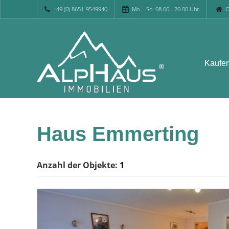
+49 (0) 8651-9549940
Mo. - So. 08.00 - 20.00 Uhr
O
Kaufe
Haus Emmerting
Anzahl der
Objekte:
1