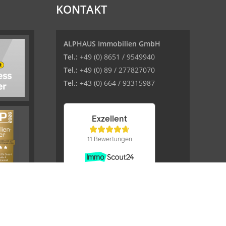
KONTAKT
ALPHAUS Immobilien GmbH
Tel.:
+49 (0) 8651 / 9549940
Tel.:
+49 (0) 89 / 277827070
Tel.:
+43 (0) 664 / 93315987