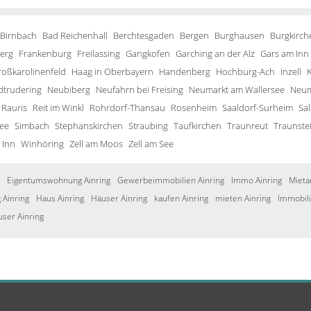
 Birnbach
Bad Reichenhall
Berchtesgaden
Bergen
Burghausen
Burgkirch
erg
Frankenburg
Freilassing
Gangkofen
Garching an der Alz
Gars am Inn
roßkarolinenfeld
Haag in Oberbayern
Handenberg
Hochburg-Ach
Inzell
trudering
Neubiberg
Neufahrn bei Freising
Neumarkt am Wallersee
Neum
Rauris
Reit im Winkl
Rohrdorf-Thansau
Rosenheim
Saaldorf-Surheim
Sa
ee
Simbach
Stephanskirchen
Straubing
Taufkirchen
Traunreut
Traunste
 Inn
Winhöring
Zell am Moos
Zell am See
Eigentumswohnung Ainring
Gewerbeimmobilien Ainring
Immo Ainring
Mieta
Ainring
Haus Ainring
Häuser Ainring
kaufen Ainring
mieten Ainring
Immobili
user Ainring