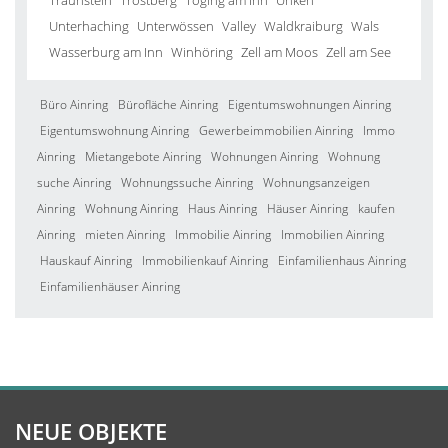
Traunstein
Trostberg
Töging am Inn
Unken
Unterhaching
Unterwössen
Valley
Waldkraiburg
Wals
Wasserburg am Inn
Winhöring
Zell am Moos
Zell am See
Büro Ainring
Bürofläche Ainring
Eigentumswohnungen Ainring
Eigentumswohnung Ainring
Gewerbeimmobilien Ainring
Immo
Ainring
Mietangebote Ainring
Wohnungen Ainring
Wohnung
suche Ainring
Wohnungssuche Ainring
Wohnungsanzeigen
Ainring
Wohnung Ainring
Haus Ainring
Häuser Ainring
kaufen
Ainring
mieten Ainring
Immobilie Ainring
Immobilien Ainring
Hauskauf Ainring
Immobilienkauf Ainring
Einfamilienhaus Ainring
Einfamilienhäuser Ainring
NEUE OBJEKTE