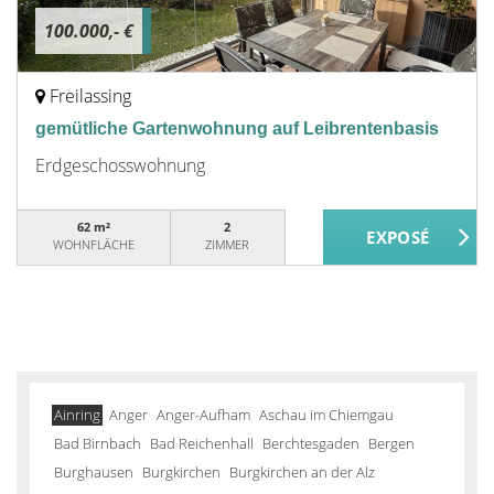
100.000,- €
Freilassing
gemütliche Gartenwohnung auf Leibrentenbasis
Erdgeschosswohnung
62 m²
2
WOHNFLÄCHE
ZIMMER
Ainring
Anger
Anger-Aufham
Aschau im Chiemgau
Bad Birnbach
Bad Reichenhall
Berchtesgaden
Bergen
Burghausen
Burgkirchen
Burgkirchen an der Alz