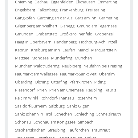
Chieming
Dachau
Eggenfelden
Elixhausen
Emmerting
Engelsberg
Falkenberg
Frankenburg
Freilassing
Gangkofen
Garching an der Alz
Gars am Inn
Germering
Gilgenberg am Weilhart
Glanegg
Gmund am Tegernsee
Gmunden
Grabenstätt
Großkarolinenfeld
Gröbenzell
Haag in Oberbayern
Handenberg
Hochburg-Ach
Inzell
Kaprun
Kraiburg am Inn
Laufen
Marktl
Marquartstein
Mattsee
Mondsee
Munderfing
München
München Waldtrudering
Neubiberg
Neufahrn bei Freising
Neumarkt am Wallersee
Neumarkt-Sankt Veit
Oberalm
Oberding
Olching
Otterfing
Pfarrkirchen
Piding
Piesendorf
Prien
Prien am Chiemsee
Raubling
Rauris
Reit im Winkl
Rohrdorf-Thansau
Rosenheim
Saaldorf-Surheim
Salzburg
Sankt Gilgen
Sankt Johann in Tirol
Schechen
Schleching
Schneizlreuth
Schönau
Schönau am Königssee
Simbach
Stephanskirchen
Straubing
Taufkirchen
Traunreut