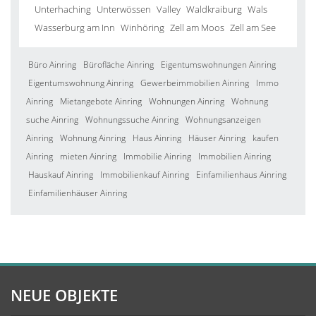
Unterhaching
Unterwössen
Valley
Waldkraiburg
Wals
Wasserburg am Inn
Winhöring
Zell am Moos
Zell am See
Büro Ainring
Bürofläche Ainring
Eigentumswohnungen Ainring
Eigentumswohnung Ainring
Gewerbeimmobilien Ainring
Immo
Ainring
Mietangebote Ainring
Wohnungen Ainring
Wohnung
suche Ainring
Wohnungssuche Ainring
Wohnungsanzeigen
Ainring
Wohnung Ainring
Haus Ainring
Häuser Ainring
kaufen
Ainring
mieten Ainring
Immobilie Ainring
Immobilien Ainring
Hauskauf Ainring
Immobilienkauf Ainring
Einfamilienhaus Ainring
Einfamilienhäuser Ainring
NEUE OBJEKTE