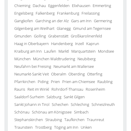
Chieming
Dachau
Eggenfelden
Elixhausen
Emmerting
Engelsberg
Falkenberg
Frankenburg
Freilassing
Gangkofen
Garching an der Alz
Gars am Inn
Germering
Gilgenberg am Weilhart
Glanegg
Gmund am Tegernsee
Gmunden
Golling
Grabenstätt
Großkarolinenfeld
Haag in Oberbayern
Handenberg
Inzell
Kaprun
Kraiburg am Inn
Laufen
Marktl
Marquartstein
Mondsee
München
München Waldtrudering
Neubiberg
Neufahrn bei Freising
Neumarkt am Wallersee
Neumarkt-Sankt Veit
Oberalm
Oberding
Otterfing
Pfarrkirchen
Piding
Prien
Prien am Chiemsee
Raubling
Rauris
Reit im Winkl
Rohrdorf-Thansau
Rosenheim
Saaldorf-Surheim
Salzburg
Sankt Gilgen
Sankt Johann in Tirol
Schechen
Schleching
Schneizlreuth
Schönau
Schönau am Königssee
Simbach
Stephanskirchen
Straubing
Taufkirchen
Traunreut
Traunstein
Trostberg
Töging am Inn
Unken