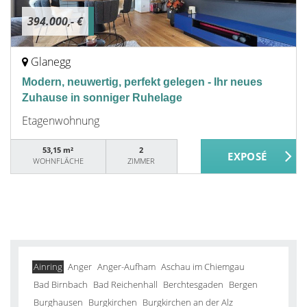
394.000,- €
Glanegg
Modern, neuwertig, perfekt gelegen - Ihr neues
Zuhause in sonniger Ruhelage
Etagenwohnung
53,15 m²
2
WOHNFLÄCHE
ZIMMER
Ainring
Anger
Anger-Aufham
Aschau im Chiemgau
Bad Birnbach
Bad Reichenhall
Berchtesgaden
Bergen
Burghausen
Burgkirchen
Burgkirchen an der Alz