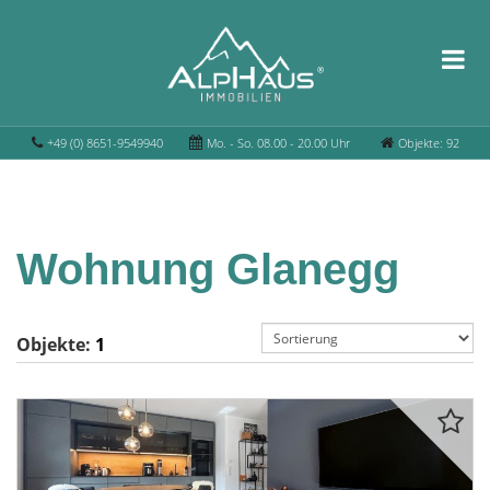
+49 (0) 8651-9549940
Mo. - So. 08.00 - 20.00 Uhr
Objekte: 92
Wohnung Glanegg
Objekte:
1