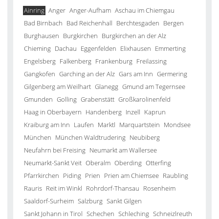
Ainring
Anger
Anger-Aufham
Aschau im Chiemgau
Bad Birnbach
Bad Reichenhall
Berchtesgaden
Bergen
Burghausen
Burgkirchen
Burgkirchen an der Alz
Chieming
Dachau
Eggenfelden
Elixhausen
Emmerting
Engelsberg
Falkenberg
Frankenburg
Freilassing
Gangkofen
Garching an der Alz
Gars am Inn
Germering
Gilgenberg am Weilhart
Glanegg
Gmund am Tegernsee
Gmunden
Golling
Grabenstätt
Großkarolinenfeld
Haag in Oberbayern
Handenberg
Inzell
Kaprun
Kraiburg am Inn
Laufen
Marktl
Marquartstein
Mondsee
München
München Waldtrudering
Neubiberg
Neufahrn bei Freising
Neumarkt am Wallersee
Neumarkt-Sankt Veit
Oberalm
Oberding
Otterfing
Pfarrkirchen
Piding
Prien
Prien am Chiemsee
Raubling
Rauris
Reit im Winkl
Rohrdorf-Thansau
Rosenheim
Saaldorf-Surheim
Salzburg
Sankt Gilgen
Sankt Johann in Tirol
Schechen
Schleching
Schneizlreuth