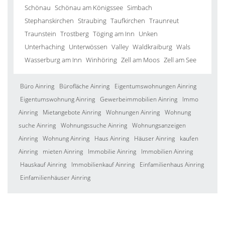
Schönau
Schönau am Königssee
Simbach
Stephanskirchen
Straubing
Taufkirchen
Traunreut
Traunstein
Trostberg
Töging am Inn
Unken
Unterhaching
Unterwössen
Valley
Waldkraiburg
Wals
Wasserburg am Inn
Winhöring
Zell am Moos
Zell am See
Büro Ainring
Bürofläche Ainring
Eigentumswohnungen Ainring
Eigentumswohnung Ainring
Gewerbeimmobilien Ainring
Immo
Ainring
Mietangebote Ainring
Wohnungen Ainring
Wohnung
suche Ainring
Wohnungssuche Ainring
Wohnungsanzeigen
Ainring
Wohnung Ainring
Haus Ainring
Häuser Ainring
kaufen
Ainring
mieten Ainring
Immobilie Ainring
Immobilien Ainring
Hauskauf Ainring
Immobilienkauf Ainring
Einfamilienhaus Ainring
Einfamilienhäuser Ainring