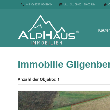
+49 (0) 8651-9549940
Mo. - So. 08.00 - 20.00 Uhr
O
Kaufe
Immobilie Gilgenbe
Anzahl der
Objekte:
1