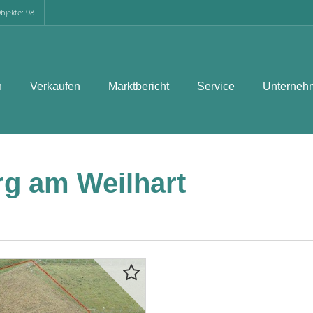
bjekte: 98
n
Verkaufen
Marktbericht
Service
Unterneh
rg am Weilhart