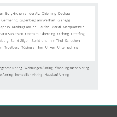
en
Burgkirchen an der Alz
Chieming
Dachau
Germering
Gilgenberg am Weilhart
Glanegg
Kaprun
Kraiburg am Inn
Laufen
Marktl
Marquartstein
arkt-Sankt Veit
Oberalm
Oberding
Olching
Otterfing
lzburg
Sankt Gilgen
Sankt Johann in Tirol
Schechen
in
Trostberg
Töging am Inn
Unken
Unterhaching
ngebote Ainring
Wohnungen Ainring
Wohnung suche Ainring
e Ainring
Immobilien Ainring
Hauskauf Ainring