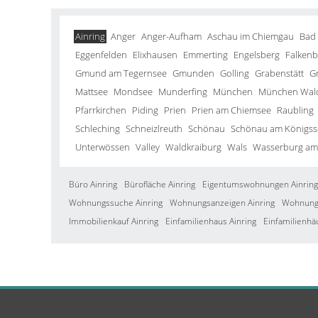
Ainring
Anger
Anger-Aufham
Aschau im Chiemgau
Bad
Eggenfelden
Elixhausen
Emmerting
Engelsberg
Falkenb
Gmund am Tegernsee
Gmunden
Golling
Grabenstätt
G
Mattsee
Mondsee
Munderfing
München
München Wald
Pfarrkirchen
Piding
Prien
Prien am Chiemsee
Raubling
Schleching
Schneizlreuth
Schönau
Schönau am Königss
Unterwössen
Valley
Waldkraiburg
Wals
Wasserburg am
Büro Ainring
Bürofläche Ainring
Eigentumswohnungen Ainring
Wohnungssuche Ainring
Wohnungsanzeigen Ainring
Wohnung 
Immobilienkauf Ainring
Einfamilienhaus Ainring
Einfamilienhä