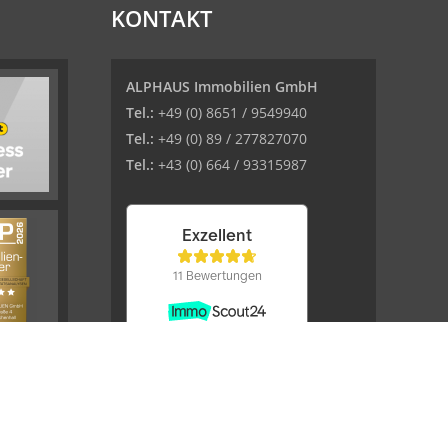
KONTAKT
ALPHAUS Immobilien GmbH
Tel.:
+49 (0) 8651 / 9549940
Tel.:
+49 (0) 89 / 277827070
Tel.:
+43 (0) 664 / 93315987