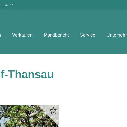
bjekte: 95
n
Verkaufen
Marktbericht
Service
Unterneh
rf-Thansau