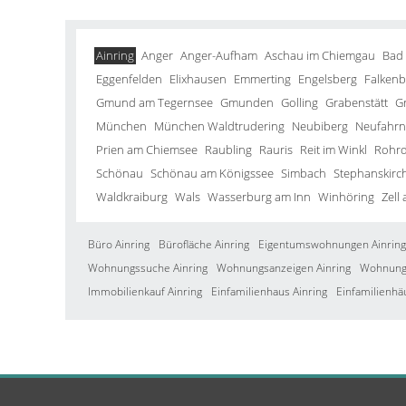
Ainring
Anger
Anger-Aufham
Aschau im Chiemgau
Bad
Eggenfelden
Elixhausen
Emmerting
Engelsberg
Falkenb
Gmund am Tegernsee
Gmunden
Golling
Grabenstätt
G
München
München Waldtrudering
Neubiberg
Neufahrn 
Prien am Chiemsee
Raubling
Rauris
Reit im Winkl
Rohrd
Schönau
Schönau am Königssee
Simbach
Stephanskirc
Waldkraiburg
Wals
Wasserburg am Inn
Winhöring
Zell
Büro Ainring
Bürofläche Ainring
Eigentumswohnungen Ainring
Wohnungssuche Ainring
Wohnungsanzeigen Ainring
Wohnung 
Immobilienkauf Ainring
Einfamilienhaus Ainring
Einfamilienhä