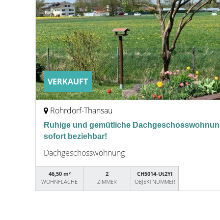
VERKAUFT
Rohrdorf-Thansau
Ruhige und gemütliche Dachgeschosswohnung
sofort beziehbar!
Dachgeschosswohnung
46,50 m²
2
CH5014-Ut2Yl
WOHNFLÄCHE
ZIMMER
OBJEKTNUMMER