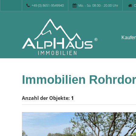
+49 (0) 8651-9549940
Mo. - So. 08.00 - 20.00 Uhr
O
Kaufe
Immobilien Rohrdo
Anzahl der
Objekte:
1