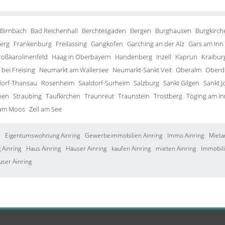
 Birnbach
Bad Reichenhall
Berchtesgaden
Bergen
Burghausen
Burgkirch
erg
Frankenburg
Freilassing
Gangkofen
Garching an der Alz
Gars am Inn
roßkarolinenfeld
Haag in Oberbayern
Handenberg
Inzell
Kaprun
Kraibur
bei Freising
Neumarkt am Wallersee
Neumarkt-Sankt Veit
Oberalm
Oberd
orf-Thansau
Rosenheim
Saaldorf-Surheim
Salzburg
Sankt Gilgen
Sankt J
hen
Straubing
Taufkirchen
Traunreut
Traunstein
Trostberg
Töging am In
 am Moos
Zell am See
Eigentumswohnung Ainring
Gewerbeimmobilien Ainring
Immo Ainring
Mieta
Ainring
Haus Ainring
Häuser Ainring
kaufen Ainring
mieten Ainring
Immobili
user Ainring