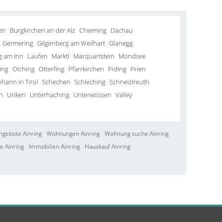
en
Burgkirchen an der Alz
Chieming
Dachau
Germering
Gilgenberg am Weilhart
Glanegg
g am Inn
Laufen
Marktl
Marquartstein
Mondsee
ing
Olching
Otterfing
Pfarrkirchen
Piding
Prien
ohann in Tirol
Schechen
Schleching
Schneizlreuth
n
Unken
Unterhaching
Unterwössen
Valley
ngebote Ainring
Wohnungen Ainring
Wohnung suche Ainring
e Ainring
Immobilien Ainring
Hauskauf Ainring