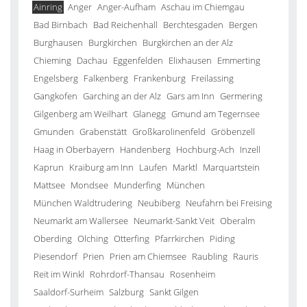
Ainring
Anger
Anger-Aufham
Aschau im Chiemgau
Bad Birnbach
Bad Reichenhall
Berchtesgaden
Bergen
Burghausen
Burgkirchen
Burgkirchen an der Alz
Chieming
Dachau
Eggenfelden
Elixhausen
Emmerting
Engelsberg
Falkenberg
Frankenburg
Freilassing
Gangkofen
Garching an der Alz
Gars am Inn
Germering
Gilgenberg am Weilhart
Glanegg
Gmund am Tegernsee
Gmunden
Grabenstätt
Großkarolinenfeld
Gröbenzell
Haag in Oberbayern
Handenberg
Hochburg-Ach
Inzell
Kaprun
Kraiburg am Inn
Laufen
Marktl
Marquartstein
Mattsee
Mondsee
Munderfing
München
München Waldtrudering
Neubiberg
Neufahrn bei Freising
Neumarkt am Wallersee
Neumarkt-Sankt Veit
Oberalm
Oberding
Olching
Otterfing
Pfarrkirchen
Piding
Piesendorf
Prien
Prien am Chiemsee
Raubling
Rauris
Reit im Winkl
Rohrdorf-Thansau
Rosenheim
Saaldorf-Surheim
Salzburg
Sankt Gilgen