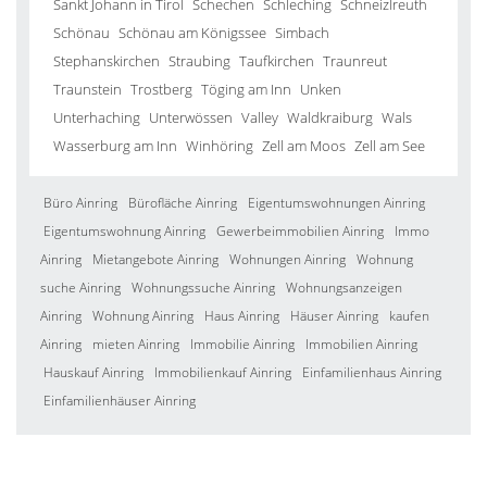
Sankt Johann in Tirol
Schechen
Schleching
Schneizlreuth
Schönau
Schönau am Königssee
Simbach
Stephanskirchen
Straubing
Taufkirchen
Traunreut
Traunstein
Trostberg
Töging am Inn
Unken
Unterhaching
Unterwössen
Valley
Waldkraiburg
Wals
Wasserburg am Inn
Winhöring
Zell am Moos
Zell am See
Büro Ainring
Bürofläche Ainring
Eigentumswohnungen Ainring
Eigentumswohnung Ainring
Gewerbeimmobilien Ainring
Immo
Ainring
Mietangebote Ainring
Wohnungen Ainring
Wohnung
suche Ainring
Wohnungssuche Ainring
Wohnungsanzeigen
Ainring
Wohnung Ainring
Haus Ainring
Häuser Ainring
kaufen
Ainring
mieten Ainring
Immobilie Ainring
Immobilien Ainring
Hauskauf Ainring
Immobilienkauf Ainring
Einfamilienhaus Ainring
Einfamilienhäuser Ainring