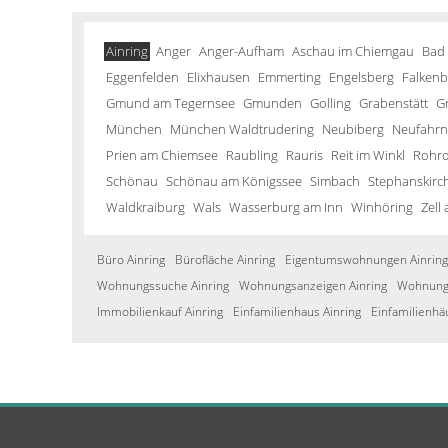
Ainring
Anger
Anger-Aufham
Aschau im Chiemgau
Bad
Eggenfelden
Elixhausen
Emmerting
Engelsberg
Falkenb
Gmund am Tegernsee
Gmunden
Golling
Grabenstätt
G
München
München Waldtrudering
Neubiberg
Neufahrn 
Prien am Chiemsee
Raubling
Rauris
Reit im Winkl
Rohrd
Schönau
Schönau am Königssee
Simbach
Stephanskirc
Waldkraiburg
Wals
Wasserburg am Inn
Winhöring
Zell
Büro Ainring
Bürofläche Ainring
Eigentumswohnungen Ainring
Wohnungssuche Ainring
Wohnungsanzeigen Ainring
Wohnung 
Immobilienkauf Ainring
Einfamilienhaus Ainring
Einfamilienhä