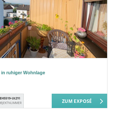
g in ruhiger Wohnlage
EH5519-Ut2Yl
ZUM EXPOSÉ
BJEKTNUMMER