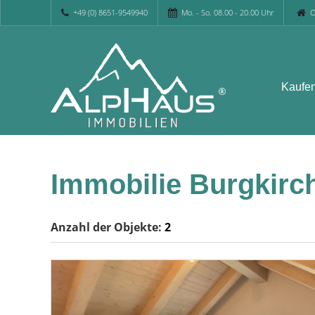
+49 (0) 8651-9549940
Mo. - So. 08.00 - 20.00 Uhr
O
Kaufe
Immobilie Burgkirch
Anzahl der
Objekte:
2