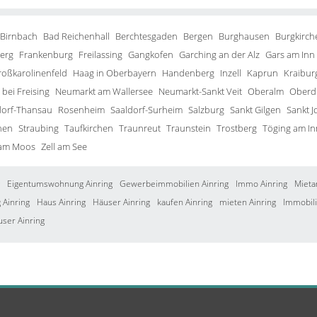
 Birnbach
Bad Reichenhall
Berchtesgaden
Bergen
Burghausen
Burgkirch
erg
Frankenburg
Freilassing
Gangkofen
Garching an der Alz
Gars am Inn
roßkarolinenfeld
Haag in Oberbayern
Handenberg
Inzell
Kaprun
Kraibur
bei Freising
Neumarkt am Wallersee
Neumarkt-Sankt Veit
Oberalm
Oberd
orf-Thansau
Rosenheim
Saaldorf-Surheim
Salzburg
Sankt Gilgen
Sankt J
hen
Straubing
Taufkirchen
Traunreut
Traunstein
Trostberg
Töging am In
 am Moos
Zell am See
Eigentumswohnung Ainring
Gewerbeimmobilien Ainring
Immo Ainring
Mieta
Ainring
Haus Ainring
Häuser Ainring
kaufen Ainring
mieten Ainring
Immobili
user Ainring