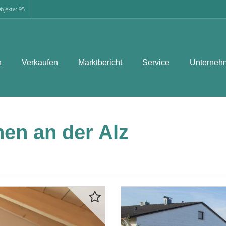
bjekte: 95
n
Verkaufen
Marktbericht
Service
Unterneh
en an der Alz