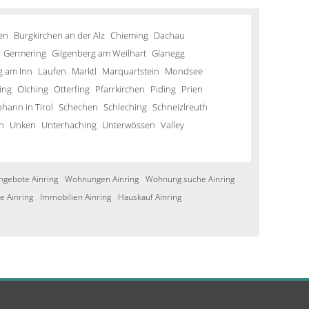
en
Burgkirchen an der Alz
Chieming
Dachau
Germering
Gilgenberg am Weilhart
Glanegg
g am Inn
Laufen
Marktl
Marquartstein
Mondsee
ing
Olching
Otterfing
Pfarrkirchen
Piding
Prien
ohann in Tirol
Schechen
Schleching
Schneizlreuth
n
Unken
Unterhaching
Unterwössen
Valley
ngebote Ainring
Wohnungen Ainring
Wohnung suche Ainring
e Ainring
Immobilien Ainring
Hauskauf Ainring