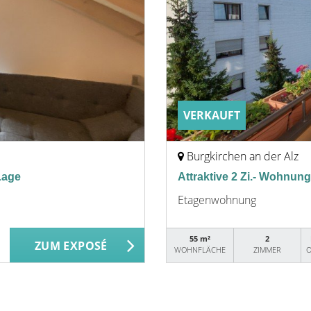
VERKAUFT
Burgkirchen an der Alz
Lage
Attraktive 2 Zi.- Wohnun
Etagenwohnung
55 m²
2
ZUM EXPOSÉ
WOHNFLÄCHE
ZIMMER
O