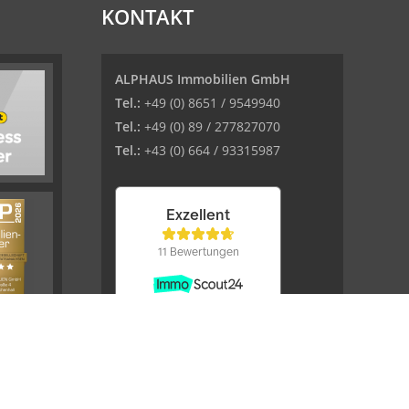
KONTAKT
ALPHAUS Immobilien GmbH
Tel.:
+49 (0) 8651 / 9549940
Tel.:
+49 (0) 89 / 277827070
Tel.:
+43 (0) 664 / 93315987