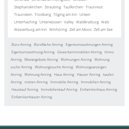
Stephanskirchen
Straubing
Taufkirchen
Traunreut
Traunstein
Trostberg
Töging am Inn
Unken
Unterhaching
Unterwössen
Valley
Waldkraiburg
Wals
Wasserburg am Inn
Winhöring
Zell am Moos
Zell am See
Büro Ainring
Bürofläche Ainring
Eigentumswohnungen Ainring
Eigentumswohnung Ainring
Gewerbeimmobilien Ainring
Immo
Ainring
Mietangebote Ainring
Wohnungen Ainring
Wohnung
suche Ainring
Wohnungssuche Ainring
Wohnungsanzeigen
Ainring
Wohnung Ainring
Haus Ainring
Häuser Ainring
kaufen
Ainring
mieten Ainring
Immobilie Ainring
Immobilien Ainring
Hauskauf Ainring
Immobilienkauf Ainring
Einfamilienhaus Ainring
Einfamilienhäuser Ainring