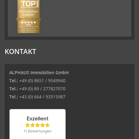
KONTAKT
ALPHAUS Immobilien GmbH
Tel.:
+49 (0) 8651 / 9549940
Tel.:
+49 (0) 89 / 277827070
Tel.:
+43 (0) 664 / 93315987