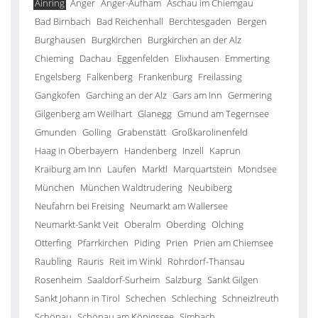
Ainring
Anger
Anger-Aufham
Aschau im Chiemgau
Bad Birnbach
Bad Reichenhall
Berchtesgaden
Bergen
Burghausen
Burgkirchen
Burgkirchen an der Alz
Chieming
Dachau
Eggenfelden
Elixhausen
Emmerting
Engelsberg
Falkenberg
Frankenburg
Freilassing
Gangkofen
Garching an der Alz
Gars am Inn
Germering
Gilgenberg am Weilhart
Glanegg
Gmund am Tegernsee
Gmunden
Golling
Grabenstätt
Großkarolinenfeld
Haag in Oberbayern
Handenberg
Inzell
Kaprun
Kraiburg am Inn
Laufen
Marktl
Marquartstein
Mondsee
München
München Waldtrudering
Neubiberg
Neufahrn bei Freising
Neumarkt am Wallersee
Neumarkt-Sankt Veit
Oberalm
Oberding
Olching
Otterfing
Pfarrkirchen
Piding
Prien
Prien am Chiemsee
Raubling
Rauris
Reit im Winkl
Rohrdorf-Thansau
Rosenheim
Saaldorf-Surheim
Salzburg
Sankt Gilgen
Sankt Johann in Tirol
Schechen
Schleching
Schneizlreuth
Schönau
Schönau am Königssee
Simbach