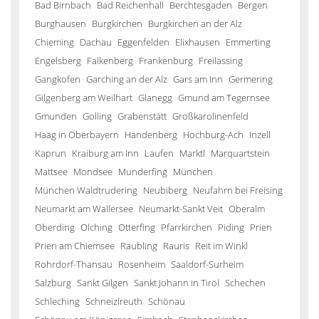
Bad Birnbach
Bad Reichenhall
Berchtesgaden
Bergen
Burghausen
Burgkirchen
Burgkirchen an der Alz
Chieming
Dachau
Eggenfelden
Elixhausen
Emmerting
Engelsberg
Falkenberg
Frankenburg
Freilassing
Gangkofen
Garching an der Alz
Gars am Inn
Germering
Gilgenberg am Weilhart
Glanegg
Gmund am Tegernsee
Gmunden
Golling
Grabenstätt
Großkarolinenfeld
Haag in Oberbayern
Handenberg
Hochburg-Ach
Inzell
Kaprun
Kraiburg am Inn
Laufen
Marktl
Marquartstein
Mattsee
Mondsee
Munderfing
München
München Waldtrudering
Neubiberg
Neufahrn bei Freising
Neumarkt am Wallersee
Neumarkt-Sankt Veit
Oberalm
Oberding
Olching
Otterfing
Pfarrkirchen
Piding
Prien
Prien am Chiemsee
Raubling
Rauris
Reit im Winkl
Rohrdorf-Thansau
Rosenheim
Saaldorf-Surheim
Salzburg
Sankt Gilgen
Sankt Johann in Tirol
Schechen
Schleching
Schneizlreuth
Schönau