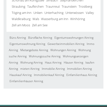
Schönau am Königssee
Simbach
Stephanskirchen
Straubing
Taufkirchen
Traunreut
Traunstein
Trostberg
Töging am Inn
Unken
Unterhaching
Unterwössen
Valley
Waldkraiburg
Wals
Wasserburg am Inn
Winhöring
Zell am Moos
Zell am See
Büro Ainring
Bürofläche Ainring
Eigentumswohnungen Ainring
Eigentumswohnung Ainring
Gewerbeimmobilien Ainring
Immo
Ainring
Mietangebote Ainring
Wohnungen Ainring
Wohnung
suche Ainring
Wohnungssuche Ainring
Wohnungsanzeigen
Ainring
Wohnung Ainring
Haus Ainring
Häuser Ainring
kaufen
Ainring
mieten Ainring
Immobilie Ainring
Immobilien Ainring
Hauskauf Ainring
Immobilienkauf Ainring
Einfamilienhaus Ainring
Einfamilienhäuser Ainring