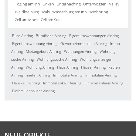
Töging am Inn
Unken
Unterhaching
Unterwössen
Valley
Waldkraiburg
Wals
Wasserburg am Inn
Winhöring
Zell am Moos
Zell am See
Büro Ainring
Bürofläche Ainring
Eigentumswohnungen Ainring
Eigentumswohnung Ainring
Gewerbeimmobilien Ainring
Immo
Ainring
Mietangebote Ainring
Wohnungen Ainring
Wohnung
suche Ainring
Wohnungssuche Ainring
Wohnungsanzeigen
Ainring
Wohnung Ainring
Haus Ainring
Häuser Ainring
kaufen
Ainring
mieten Ainring
Immobilie Ainring
Immobilien Ainring
Hauskauf Ainring
Immobilienkauf Ainring
Einfamilienhaus Ainring
Einfamilienhäuser Ainring
NEUE OBJEKTE