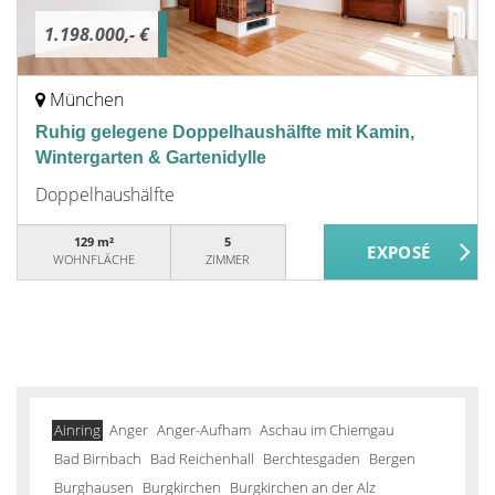
1.198.000,- €
München
Ruhig gelegene Doppelhaushälfte mit Kamin,
Wintergarten & Gartenidylle
Doppelhaushälfte
129 m²
5
WOHNFLÄCHE
ZIMMER
Ainring
Anger
Anger-Aufham
Aschau im Chiemgau
Bad Birnbach
Bad Reichenhall
Berchtesgaden
Bergen
Burghausen
Burgkirchen
Burgkirchen an der Alz