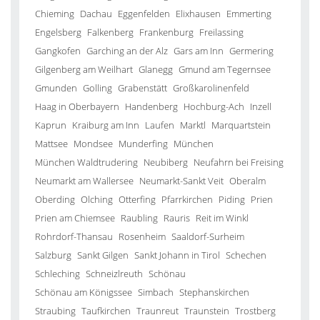
Chieming
Dachau
Eggenfelden
Elixhausen
Emmerting
Engelsberg
Falkenberg
Frankenburg
Freilassing
Gangkofen
Garching an der Alz
Gars am Inn
Germering
Gilgenberg am Weilhart
Glanegg
Gmund am Tegernsee
Gmunden
Golling
Grabenstätt
Großkarolinenfeld
Haag in Oberbayern
Handenberg
Hochburg-Ach
Inzell
Kaprun
Kraiburg am Inn
Laufen
Marktl
Marquartstein
Mattsee
Mondsee
Munderfing
München
München Waldtrudering
Neubiberg
Neufahrn bei Freising
Neumarkt am Wallersee
Neumarkt-Sankt Veit
Oberalm
Oberding
Olching
Otterfing
Pfarrkirchen
Piding
Prien
Prien am Chiemsee
Raubling
Rauris
Reit im Winkl
Rohrdorf-Thansau
Rosenheim
Saaldorf-Surheim
Salzburg
Sankt Gilgen
Sankt Johann in Tirol
Schechen
Schleching
Schneizlreuth
Schönau
Schönau am Königssee
Simbach
Stephanskirchen
Straubing
Taufkirchen
Traunreut
Traunstein
Trostberg