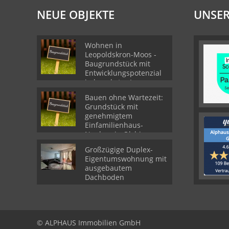
NEUE OBJEKTE
UNSER
Wohnen in
Leopoldskron-Moos -
Baugrundstück mit
Entwicklungspotenzial
in begehrter Lage
Bauen ohne Wartezeit:
Grundstück mit
genehmigtem
Einfamilienhaus-
Neubau in Olching
Großzügige Duplex-
Eigentumswohnung mit
ausgebautem
Dachboden
© ALPHAUS Immobilien GmbH