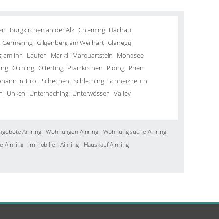
en
Burgkirchen an der Alz
Chieming
Dachau
Germering
Gilgenberg am Weilhart
Glanegg
g am Inn
Laufen
Marktl
Marquartstein
Mondsee
ing
Olching
Otterfing
Pfarrkirchen
Piding
Prien
ohann in Tirol
Schechen
Schleching
Schneizlreuth
n
Unken
Unterhaching
Unterwössen
Valley
ngebote Ainring
Wohnungen Ainring
Wohnung suche Ainring
e Ainring
Immobilien Ainring
Hauskauf Ainring