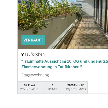
VERKAUFT
Taufkirchen
*Traumhafte Aussicht im 10. OG und ungenutzte
Zimmerwohnung in Taufkirchen!*
Etagenwohnung
78,51 m²
3
TB6551-Ut2Yl
WOHNFLÄCHE
ZIMMER
OBJEKTNUMMER