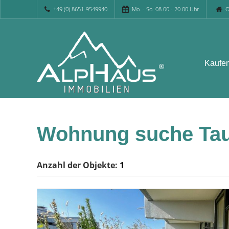
+49 (0) 8651-9549940
Mo. - So. 08.00 - 20.00 Uhr
O
Kaufe
Wohnung suche Tau
Anzahl der
Objekte:
1