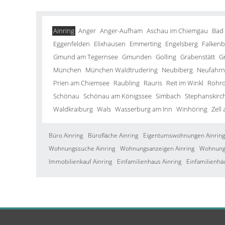
Ainring
Anger
Anger-Aufham
Aschau im Chiemgau
Bad
Eggenfelden
Elixhausen
Emmerting
Engelsberg
Falkenb
Gmund am Tegernsee
Gmunden
Golling
Grabenstätt
G
München
München Waldtrudering
Neubiberg
Neufahrn 
Prien am Chiemsee
Raubling
Rauris
Reit im Winkl
Rohrd
Schönau
Schönau am Königssee
Simbach
Stephanskirc
Waldkraiburg
Wals
Wasserburg am Inn
Winhöring
Zell
Büro Ainring
Bürofläche Ainring
Eigentumswohnungen Ainring
Wohnungssuche Ainring
Wohnungsanzeigen Ainring
Wohnung 
Immobilienkauf Ainring
Einfamilienhaus Ainring
Einfamilienhä