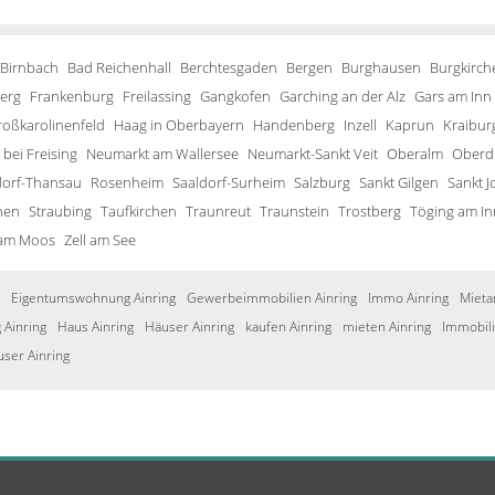
 Birnbach
Bad Reichenhall
Berchtesgaden
Bergen
Burghausen
Burgkirch
erg
Frankenburg
Freilassing
Gangkofen
Garching an der Alz
Gars am Inn
roßkarolinenfeld
Haag in Oberbayern
Handenberg
Inzell
Kaprun
Kraibur
bei Freising
Neumarkt am Wallersee
Neumarkt-Sankt Veit
Oberalm
Oberd
orf-Thansau
Rosenheim
Saaldorf-Surheim
Salzburg
Sankt Gilgen
Sankt J
hen
Straubing
Taufkirchen
Traunreut
Traunstein
Trostberg
Töging am In
 am Moos
Zell am See
Eigentumswohnung Ainring
Gewerbeimmobilien Ainring
Immo Ainring
Mieta
Ainring
Haus Ainring
Häuser Ainring
kaufen Ainring
mieten Ainring
Immobili
user Ainring