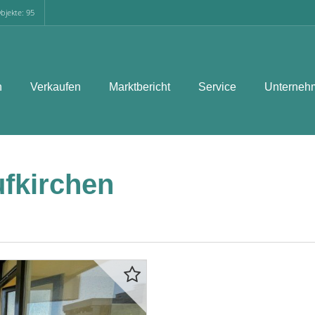
bjekte: 95
n
Verkaufen
Marktbericht
Service
Unterneh
fkirchen