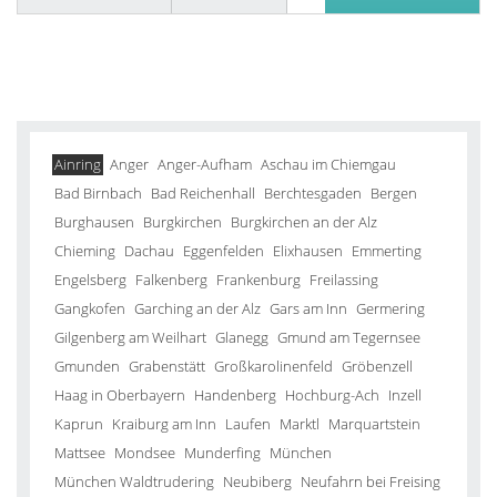
Ainring
Anger
Anger-Aufham
Aschau im Chiemgau
Bad Birnbach
Bad Reichenhall
Berchtesgaden
Bergen
Burghausen
Burgkirchen
Burgkirchen an der Alz
Chieming
Dachau
Eggenfelden
Elixhausen
Emmerting
Engelsberg
Falkenberg
Frankenburg
Freilassing
Gangkofen
Garching an der Alz
Gars am Inn
Germering
Gilgenberg am Weilhart
Glanegg
Gmund am Tegernsee
Gmunden
Grabenstätt
Großkarolinenfeld
Gröbenzell
Haag in Oberbayern
Handenberg
Hochburg-Ach
Inzell
Kaprun
Kraiburg am Inn
Laufen
Marktl
Marquartstein
Mattsee
Mondsee
Munderfing
München
München Waldtrudering
Neubiberg
Neufahrn bei Freising