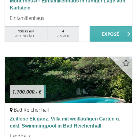
Modernes A+ Einfamilienhaus in ruhiger Lage von
Karlstein
Einfamilienhaus
138,75 m²
4
WOHNFLÄCHE
ZIMMER
1.100.000,- €
Bad Reichenhall
Zeitlose Eleganz: Villa mit weitläufigen Garten u.
exkl. Swimmingpool in Bad Reichenhall
Landhaus