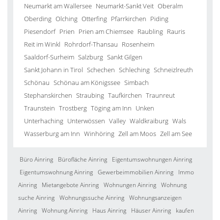
Neumarkt am Wallersee
Neumarkt-Sankt Veit
Oberalm
Oberding
Olching
Otterfing
Pfarrkirchen
Piding
Piesendorf
Prien
Prien am Chiemsee
Raubling
Rauris
Reit im Winkl
Rohrdorf-Thansau
Rosenheim
Saaldorf-Surheim
Salzburg
Sankt Gilgen
Sankt Johann in Tirol
Schechen
Schleching
Schneizlreuth
Schönau
Schönau am Königssee
Simbach
Stephanskirchen
Straubing
Taufkirchen
Traunreut
Traunstein
Trostberg
Töging am Inn
Unken
Unterhaching
Unterwössen
Valley
Waldkraiburg
Wals
Wasserburg am Inn
Winhöring
Zell am Moos
Zell am See
Büro Ainring
Bürofläche Ainring
Eigentumswohnungen Ainring
Eigentumswohnung Ainring
Gewerbeimmobilien Ainring
Immo
Ainring
Mietangebote Ainring
Wohnungen Ainring
Wohnung
suche Ainring
Wohnungssuche Ainring
Wohnungsanzeigen
Ainring
Wohnung Ainring
Haus Ainring
Häuser Ainring
kaufen