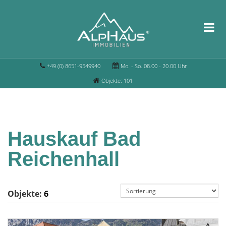
+49 (0) 8651-9549940
Mo. - So. 08.00 - 20.00 Uhr
Objekte: 101
Hauskauf Bad
Reichenhall
Objekte:
6