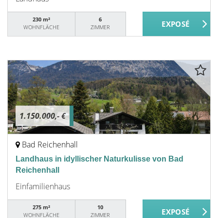
230 m²
6
WOHNFLÄCHE
ZIMMER
1.150.000,- €
Bad Reichenhall
Landhaus in idyllischer Naturkulisse von Bad
Reichenhall
Einfamilienhaus
275 m²
10
WOHNFLÄCHE
ZIMMER