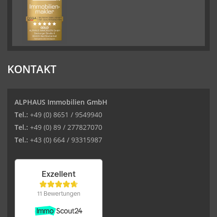
KONTAKT
ALPHAUS Immobilien GmbH
Tel.:
+49 (0) 8651 / 9549940
Tel.:
+49 (0) 89 / 277827070
Tel.:
+43 (0) 664 / 93315987