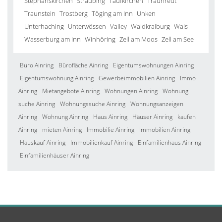
Stephanskirchen
Straubing
Taufkirchen
Traunreut
Traunstein
Trostberg
Töging am Inn
Unken
Unterhaching
Unterwössen
Valley
Waldkraiburg
Wals
Wasserburg am Inn
Winhöring
Zell am Moos
Zell am See
Büro Ainring
Bürofläche Ainring
Eigentumswohnungen Ainring
Eigentumswohnung Ainring
Gewerbeimmobilien Ainring
Immo
Ainring
Mietangebote Ainring
Wohnungen Ainring
Wohnung
suche Ainring
Wohnungssuche Ainring
Wohnungsanzeigen
Ainring
Wohnung Ainring
Haus Ainring
Häuser Ainring
kaufen
Ainring
mieten Ainring
Immobilie Ainring
Immobilien Ainring
Hauskauf Ainring
Immobilienkauf Ainring
Einfamilienhaus Ainring
Einfamilienhäuser Ainring