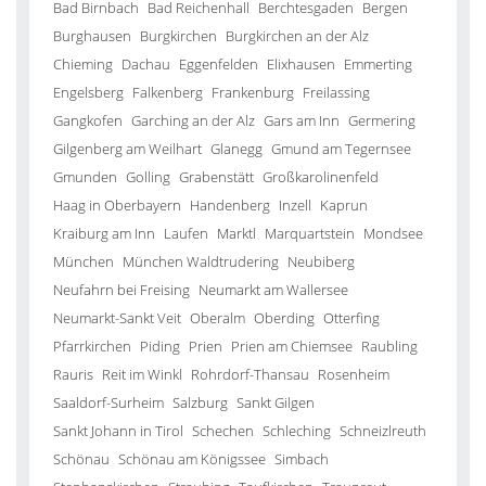
Bad Birnbach
Bad Reichenhall
Berchtesgaden
Bergen
Burghausen
Burgkirchen
Burgkirchen an der Alz
Chieming
Dachau
Eggenfelden
Elixhausen
Emmerting
Engelsberg
Falkenberg
Frankenburg
Freilassing
Gangkofen
Garching an der Alz
Gars am Inn
Germering
Gilgenberg am Weilhart
Glanegg
Gmund am Tegernsee
Gmunden
Golling
Grabenstätt
Großkarolinenfeld
Haag in Oberbayern
Handenberg
Inzell
Kaprun
Kraiburg am Inn
Laufen
Marktl
Marquartstein
Mondsee
München
München Waldtrudering
Neubiberg
Neufahrn bei Freising
Neumarkt am Wallersee
Neumarkt-Sankt Veit
Oberalm
Oberding
Otterfing
Pfarrkirchen
Piding
Prien
Prien am Chiemsee
Raubling
Rauris
Reit im Winkl
Rohrdorf-Thansau
Rosenheim
Saaldorf-Surheim
Salzburg
Sankt Gilgen
Sankt Johann in Tirol
Schechen
Schleching
Schneizlreuth
Schönau
Schönau am Königssee
Simbach