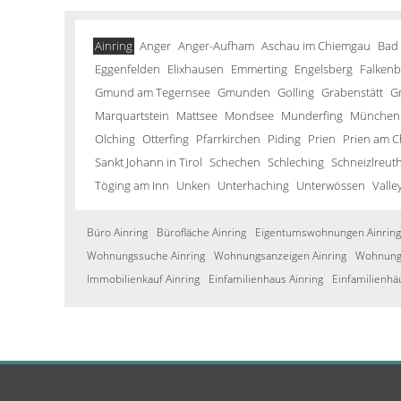
Ainring
Anger
Anger-Aufham
Aschau im Chiemgau
Bad
Eggenfelden
Elixhausen
Emmerting
Engelsberg
Falkenb
Gmund am Tegernsee
Gmunden
Golling
Grabenstätt
G
Marquartstein
Mattsee
Mondsee
Munderfing
München
Olching
Otterfing
Pfarrkirchen
Piding
Prien
Prien am 
Sankt Johann in Tirol
Schechen
Schleching
Schneizlreut
Töging am Inn
Unken
Unterhaching
Unterwössen
Valle
Büro Ainring
Bürofläche Ainring
Eigentumswohnungen Ainring
Wohnungssuche Ainring
Wohnungsanzeigen Ainring
Wohnung 
Immobilienkauf Ainring
Einfamilienhaus Ainring
Einfamilienhä