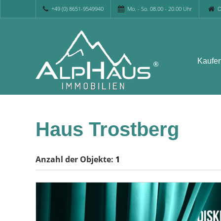
+49 (0) 8651-9549940
Mo. - So. 08.00 - 20.00 Uhr
O
Kaufe
Haus Trostberg
Anzahl der
Objekte:
1