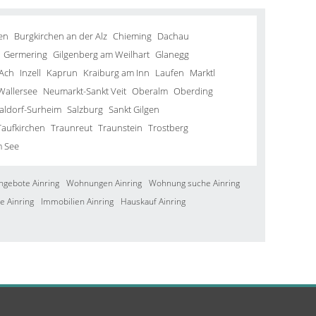
en
Burgkirchen an der Alz
Chieming
Dachau
Germering
Gilgenberg am Weilhart
Glanegg
Ach
Inzell
Kaprun
Kraiburg am Inn
Laufen
Marktl
Wallersee
Neumarkt-Sankt Veit
Oberalm
Oberding
aldorf-Surheim
Salzburg
Sankt Gilgen
Taufkirchen
Traunreut
Traunstein
Trostberg
m See
ngebote Ainring
Wohnungen Ainring
Wohnung suche Ainring
e Ainring
Immobilien Ainring
Hauskauf Ainring