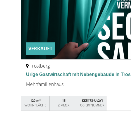
VERKAUFT
Trostberg
Urige Gastwirtschaft mit Nebengebäude in Tros
Mehrfamilienhaus
120 m²
15
KK5173-Ut2Yl
WOHNFLÄCHE
ZIMMER
OBJEKTNUMMER