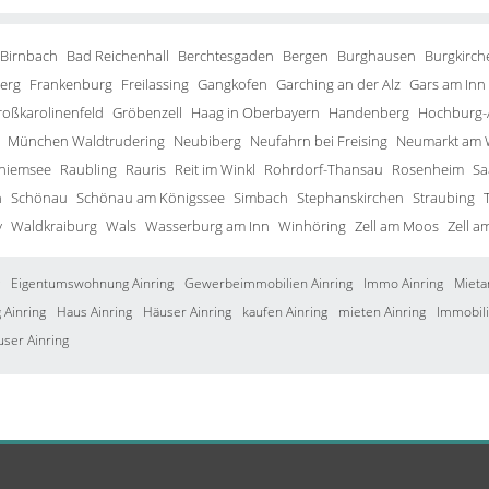
 Birnbach
Bad Reichenhall
Berchtesgaden
Bergen
Burghausen
Burgkirch
erg
Frankenburg
Freilassing
Gangkofen
Garching an der Alz
Gars am Inn
roßkarolinenfeld
Gröbenzell
Haag in Oberbayern
Handenberg
Hochburg-
München Waldtrudering
Neubiberg
Neufahrn bei Freising
Neumarkt am 
Chiemsee
Raubling
Rauris
Reit im Winkl
Rohrdorf-Thansau
Rosenheim
Sa
h
Schönau
Schönau am Königssee
Simbach
Stephanskirchen
Straubing
y
Waldkraiburg
Wals
Wasserburg am Inn
Winhöring
Zell am Moos
Zell a
Eigentumswohnung Ainring
Gewerbeimmobilien Ainring
Immo Ainring
Mieta
Ainring
Haus Ainring
Häuser Ainring
kaufen Ainring
mieten Ainring
Immobili
user Ainring