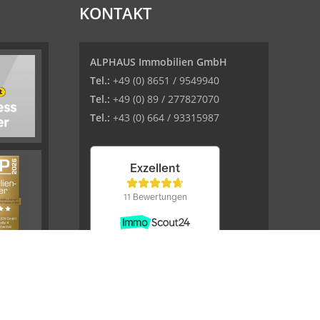
KONTAKT
ALPHAUS Immobilien GmbH
Tel.:
+49 (0) 8651 / 9549940
Tel.:
+49 (0) 89 / 277827070
Tel.:
+43 (0) 664 / 93315987