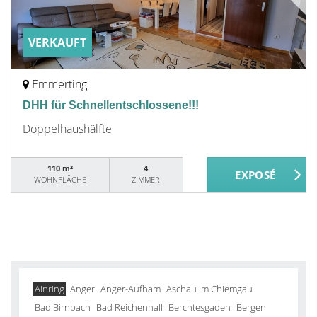
VERKAUFT
Emmerting
DHH für Schnellentschlossene!!!
Doppelhaushälfte
110 m²
4
WOHNFLÄCHE
ZIMMER
Ainring
Anger
Anger-Aufham
Aschau im Chiemgau
Bad Birnbach
Bad Reichenhall
Berchtesgaden
Bergen