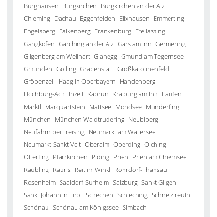
Burghausen
Burgkirchen
Burgkirchen an der Alz
Chieming
Dachau
Eggenfelden
Elixhausen
Emmerting
Engelsberg
Falkenberg
Frankenburg
Freilassing
Gangkofen
Garching an der Alz
Gars am Inn
Germering
Gilgenberg am Weilhart
Glanegg
Gmund am Tegernsee
Gmunden
Golling
Grabenstätt
Großkarolinenfeld
Gröbenzell
Haag in Oberbayern
Handenberg
Hochburg-Ach
Inzell
Kaprun
Kraiburg am Inn
Laufen
Marktl
Marquartstein
Mattsee
Mondsee
Munderfing
München
München Waldtrudering
Neubiberg
Neufahrn bei Freising
Neumarkt am Wallersee
Neumarkt-Sankt Veit
Oberalm
Oberding
Olching
Otterfing
Pfarrkirchen
Piding
Prien
Prien am Chiemsee
Raubling
Rauris
Reit im Winkl
Rohrdorf-Thansau
Rosenheim
Saaldorf-Surheim
Salzburg
Sankt Gilgen
Sankt Johann in Tirol
Schechen
Schleching
Schneizlreuth
Schönau
Schönau am Königssee
Simbach