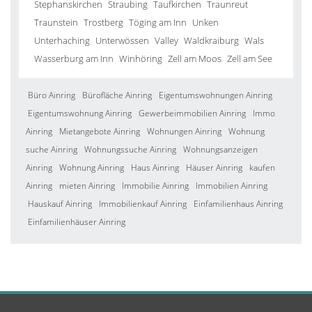
Stephanskirchen
Straubing
Taufkirchen
Traunreut
Traunstein
Trostberg
Töging am Inn
Unken
Unterhaching
Unterwössen
Valley
Waldkraiburg
Wals
Wasserburg am Inn
Winhöring
Zell am Moos
Zell am See
Büro Ainring
Bürofläche Ainring
Eigentumswohnungen Ainring
Eigentumswohnung Ainring
Gewerbeimmobilien Ainring
Immo
Ainring
Mietangebote Ainring
Wohnungen Ainring
Wohnung
suche Ainring
Wohnungssuche Ainring
Wohnungsanzeigen
Ainring
Wohnung Ainring
Haus Ainring
Häuser Ainring
kaufen
Ainring
mieten Ainring
Immobilie Ainring
Immobilien Ainring
Hauskauf Ainring
Immobilienkauf Ainring
Einfamilienhaus Ainring
Einfamilienhäuser Ainring