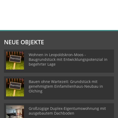
NEUE OBJEKTE
Wohnen in Leopoldskron-Moos -
Baugrundstück mit Entwicklungspotenzial in
begehrter Lage
Bauen ohne Wartezeit: Grundstück mit
genehmigtem Einfamilienhaus-Neubau in
Olching
Großzügige Duplex-Eigentumswohnung mit
ausgebautem Dachboden