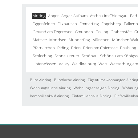
Ainring
Anger
Anger-Aufham
Aschau im Chiemgau
Bad
Eggenfelden
Elixhausen
Emmerting
Engelsberg
Falkenb
Gmund am Tegernsee
Gmunden
Golling
Grabenstätt
G
Mattsee
Mondsee
Munderfing
München
München Wald
Pfarrkirchen
Piding
Prien
Prien am Chiemsee
Raubling
Schleching
Schneizlreuth
Schönau
Schönau am Königss
Unterwössen
Valley
Waldkraiburg
Wals
Wasserburg am
Büro Ainring
Bürofläche Ainring
Eigentumswohnungen Ainring
Wohnungssuche Ainring
Wohnungsanzeigen Ainring
Wohnung 
Immobilienkauf Ainring
Einfamilienhaus Ainring
Einfamilienhä