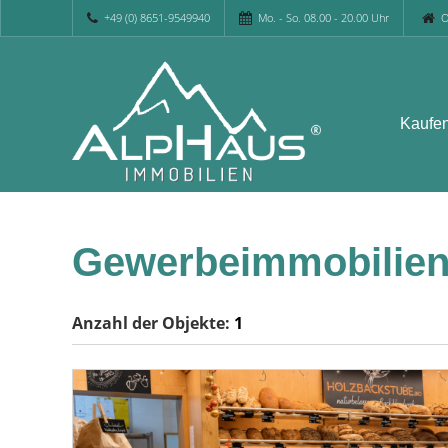
+49 (0) 8651-9549940
Mo. - So. 08.00 - 20.00 Uhr
O
Kaufe
Gewerbeimmobilien
Anzahl der
Objekte:
1