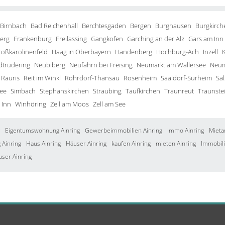
 Birnbach
Bad Reichenhall
Berchtesgaden
Bergen
Burghausen
Burgkirch
erg
Frankenburg
Freilassing
Gangkofen
Garching an der Alz
Gars am Inn
roßkarolinenfeld
Haag in Oberbayern
Handenberg
Hochburg-Ach
Inzell
trudering
Neubiberg
Neufahrn bei Freising
Neumarkt am Wallersee
Neum
Rauris
Reit im Winkl
Rohrdorf-Thansau
Rosenheim
Saaldorf-Surheim
Sa
ee
Simbach
Stephanskirchen
Straubing
Taufkirchen
Traunreut
Traunste
 Inn
Winhöring
Zell am Moos
Zell am See
Eigentumswohnung Ainring
Gewerbeimmobilien Ainring
Immo Ainring
Mieta
Ainring
Haus Ainring
Häuser Ainring
kaufen Ainring
mieten Ainring
Immobili
user Ainring