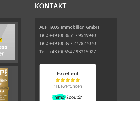
KONTAKT
ALPHAUS Immobilien GmbH
Tel.:
+49 (0) 8651 / 9549940
Tel.:
+49 (0) 89 / 277827070
Tel.:
+43 (0) 664 / 93315987