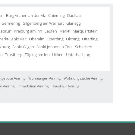
en
Burgkirchen an der Alz
Chieming
Dachau
Germering
Gilgenberg am Weilhart
Glanegg
Kaprun
Kraiburg am Inn
Laufen
Marktl
Marquartstein
arkt-Sankt Veit
Oberalm
Oberding
Olching
Otterfing
lzburg
Sankt Gilgen
Sankt Johann in Tirol
Schechen
in
Trostberg
Töging am Inn
Unken
Unterhaching
ngebote Ainring
Wohnungen Ainring
Wohnung suche Ainring
e Ainring
Immobilien Ainring
Hauskauf Ainring