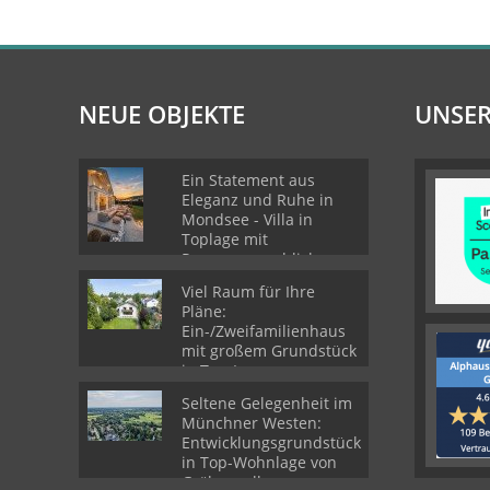
NEUE OBJEKTE
UNSER
Ein Statement aus
Eleganz und Ruhe in
Mondsee - Villa in
Toplage mit
Panoramaausblick
Viel Raum für Ihre
Pläne:
Ein-/Zweifamilienhaus
mit großem Grundstück
in Top-Lage von
Gröbenzell
Seltene Gelegenheit im
Münchner Westen:
Entwicklungsgrundstück
in Top-Wohnlage von
Gröbenzell