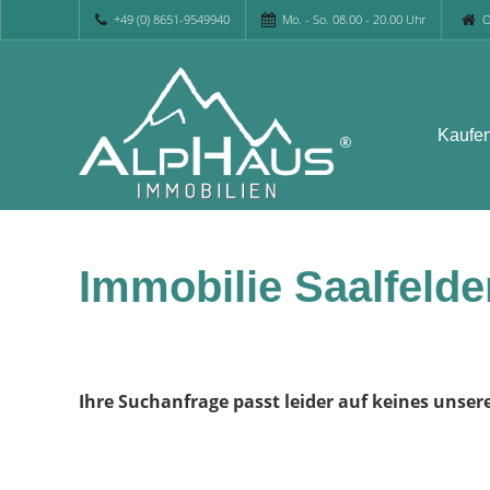
+49 (0) 8651-9549940
Mo. - So. 08.00 - 20.00 Uhr
O
Kaufe
Immobilie Saalfeld
Ihre Suchanfrage passt leider auf keines unser