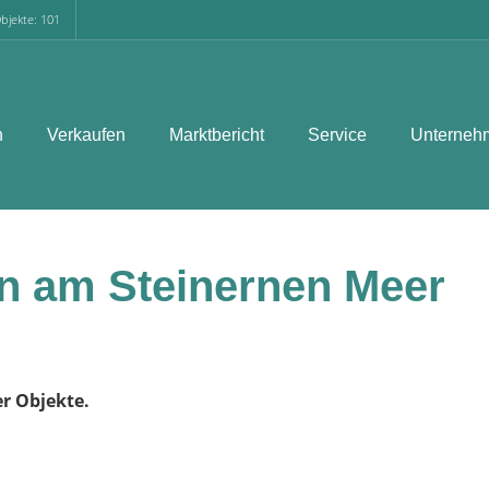
bjekte: 101
n
Verkaufen
Marktbericht
Service
Unterneh
en am Steinernen Meer
er Objekte.