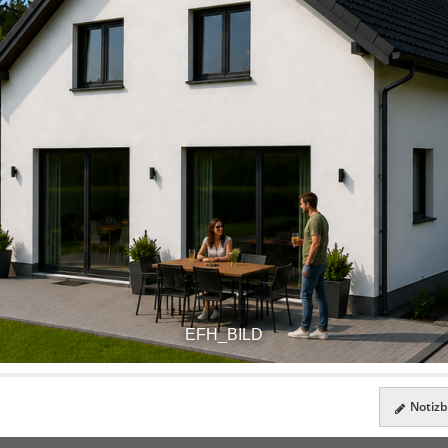
EFH_BILD
Notizbl