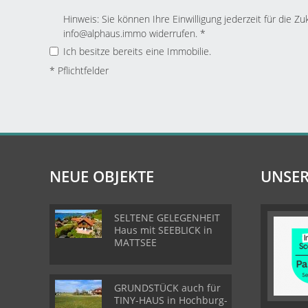
Hinweis: Sie können Ihre Einwilligung jederzeit für die Zu
info@alphaus.immo widerrufen. *
Ich besitze bereits eine Immobilie.
* Pflichtfelder
NEUE OBJEKTE
UNSER
SELTENE GELEGENHEIT
Haus mit SEEBLICK in
MATTSEE
GRUNDSTÜCK auch für
TINY-HAUS in Hochburg-