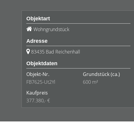
Objektart
Wohngrundstück
Adresse
83435 Bad Reichenhall
Objektdaten
Objekt-Nr.
Grundstück
(ca.)
FB7625-Ut2Yl
600 m²
Kaufpreis
377.380,- €