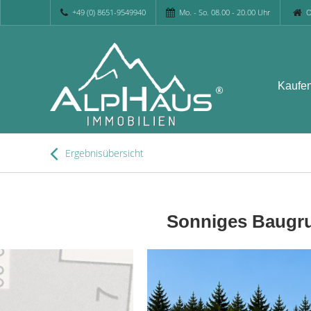
+49 (0) 8651-9549940
Mo. - So. 08.00 - 20.00 Uhr
O
Kaufe
Ergebnisübersicht
Sonniges Baugrun