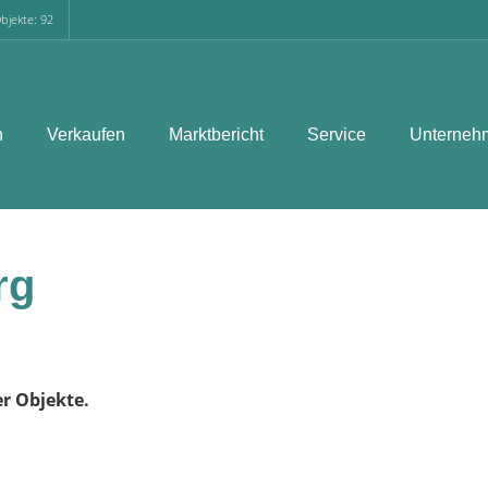
bjekte: 92
n
Verkaufen
Marktbericht
Service
Unterneh
rg
er Objekte.