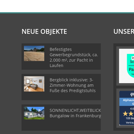
NEUE OBJEKTE
UNSER
Befestigtes
Gewerbegrundstück, ca.
2.000 m², zur Pacht in
Laufen
Bergblick inklusive: 3-
Zimmer-Wohnung am
Fuße des Predigtstuhls
SONNENLICHT,WEITBLICK,WOHLGEFÜHL-
Bungalow in Frankenburg