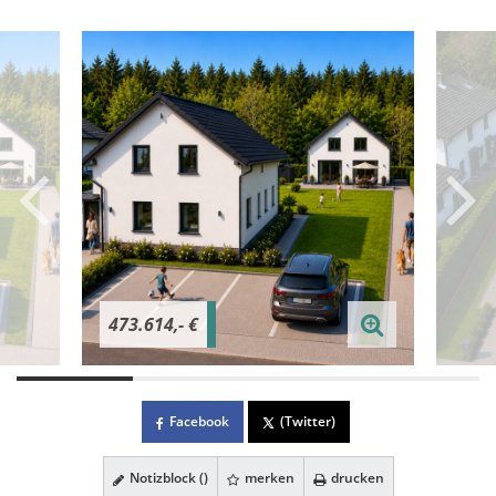
473.614,- €
Facebook
(Twitter)
Notizblock (
)
merken
drucken