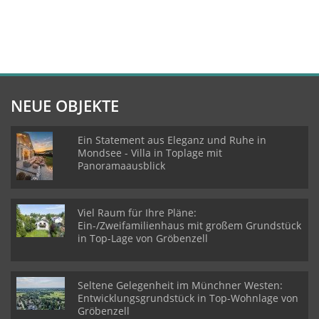
NEUE OBJEKTE
Ein Statement aus Eleganz und Ruhe in
Mondsee - Villa in Toplage mit
Panoramaausblick
Viel Raum für Ihre Pläne:
Ein-/Zweifamilienhaus mit großem Grundstück
in Top-Lage von Gröbenzell
Seltene Gelegenheit im Münchner Westen:
Entwicklungsgrundstück in Top-Wohnlage von
Gröbenzell