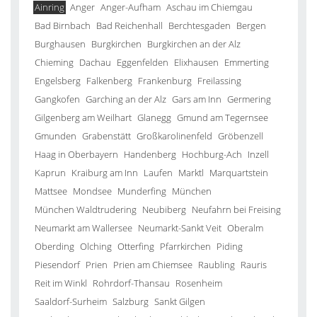
Ainring
Anger
Anger-Aufham
Aschau im Chiemgau
Bad Birnbach
Bad Reichenhall
Berchtesgaden
Bergen
Burghausen
Burgkirchen
Burgkirchen an der Alz
Chieming
Dachau
Eggenfelden
Elixhausen
Emmerting
Engelsberg
Falkenberg
Frankenburg
Freilassing
Gangkofen
Garching an der Alz
Gars am Inn
Germering
Gilgenberg am Weilhart
Glanegg
Gmund am Tegernsee
Gmunden
Grabenstätt
Großkarolinenfeld
Gröbenzell
Haag in Oberbayern
Handenberg
Hochburg-Ach
Inzell
Kaprun
Kraiburg am Inn
Laufen
Marktl
Marquartstein
Mattsee
Mondsee
Munderfing
München
München Waldtrudering
Neubiberg
Neufahrn bei Freising
Neumarkt am Wallersee
Neumarkt-Sankt Veit
Oberalm
Oberding
Olching
Otterfing
Pfarrkirchen
Piding
Piesendorf
Prien
Prien am Chiemsee
Raubling
Rauris
Reit im Winkl
Rohrdorf-Thansau
Rosenheim
Saaldorf-Surheim
Salzburg
Sankt Gilgen