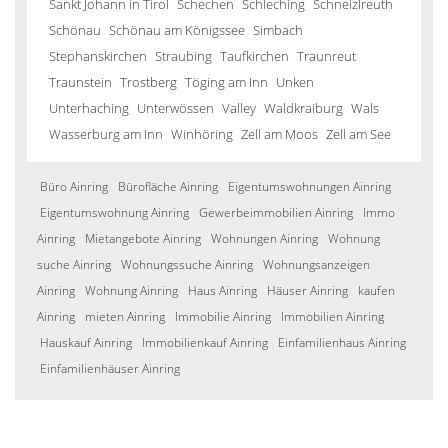
Sankt Johann in Tirol
Schechen
Schleching
Schneizlreuth
Schönau
Schönau am Königssee
Simbach
Stephanskirchen
Straubing
Taufkirchen
Traunreut
Traunstein
Trostberg
Töging am Inn
Unken
Unterhaching
Unterwössen
Valley
Waldkraiburg
Wals
Wasserburg am Inn
Winhöring
Zell am Moos
Zell am See
Büro Ainring
Bürofläche Ainring
Eigentumswohnungen Ainring
Eigentumswohnung Ainring
Gewerbeimmobilien Ainring
Immo
Ainring
Mietangebote Ainring
Wohnungen Ainring
Wohnung
suche Ainring
Wohnungssuche Ainring
Wohnungsanzeigen
Ainring
Wohnung Ainring
Haus Ainring
Häuser Ainring
kaufen
Ainring
mieten Ainring
Immobilie Ainring
Immobilien Ainring
Hauskauf Ainring
Immobilienkauf Ainring
Einfamilienhaus Ainring
Einfamilienhäuser Ainring